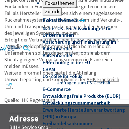
verpackte Waren direkt an gewerbliche oder industrielle
Fokusthemen
Endkunden in Frankreich liefern. Sie gelten in diesem
Zurück
Fall als Hersteller und müssen sich einem zugelassenen
Rücknahmesystem anschließen. Zudem sind Verkaufs-,
Fokusthemen
Um- und Transportverpackungen nach den Vorgaben
Naher Osten: Auswirkungen für
des jeweiligen Systems zu melden.
Unternehmen
Erfolgt der Vertrieb über einen französischen Händler,
Absicherung und Finanzierung im
liegt die Meldepflicht grundsätzlich beim Händler.
Außenhandel
Unternehmen sollten daher prüfen, ob sie ab dem
Außenhandel
Stichtag eigene Verpackungsmengen in Frankreich
E-Rechnung in der EU
melden müssen.
CBAM
Weitere Informationen bietet die Abteilung
US-Zölle im Fokus
Umweltreporting und Compliance der
AHK Frankreich
Umfragen zum US-Geschäft
.
E-Commerce
Entwaldungsfreie Produkte (EUDR)
Quelle: IHK Regensburg
Entwicklungszusammenarbeit
Erweiterte Herstellerverantwortung
Adresse
(EPR) in Europa
Freihandelsabkommen
BIHK Service GmbH