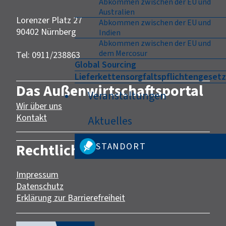
Abkommen zwischen der EU und
Australien
Lorenzer Platz 27
Abkommen zwischen der EU und
90402 Nürnberg‎‎
Indien
Abkommen zwischen der EU und
dem Mercosur
Tel: 0911/238863
Global Sourcing
Lieferkettensorgfaltspflichtengesetz
Das Außenwirtschaftsportal
Veranstaltungen
Wir über uns
Kontakt
Aktuelles
Rechtliches
STANDORT
Impressum
Datenschutz
Erklärung zur Barrierefreiheit