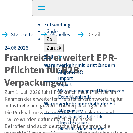
Entsendung
Länder
Startseite
Aktuelles
Detail
Zoll
24.06.2026
Zurück
Frankreich erweitert EPR-
Zoll
Warenverkehr mit Drittländern
Pflichten für B2B-
Allgemeines
Import
Verpackungen
Export
Warenursprung und Präferenzen
Zum 1. Juli 2026 führt Frankreich neue Pflichten im
Exportkontrolle
Rahmen der erweiterten Herstellerverantwortung für
Warenverkehr innerhalb der EU
industrielle und gewerbliche Verpackungen ein.
Allgemeines
Die Rücknahmesysteme CITEO Pro, Léko Pro und
Intrahandelsstatistik
Twiice wurden dafür offiziell zugelassen.
Umsatzsteuer-
Betroffen sind auch deutsche Unternehmen, die
Identifikationsnummer