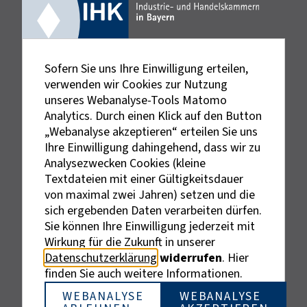
Sofern Sie uns Ihre Einwilligung erteilen,
verwenden wir Cookies zur Nutzung
unseres Webanalyse-Tools Matomo
Analytics. Durch einen Klick auf den Button
„Webanalyse akzeptieren“ erteilen Sie uns
Ihre Einwilligung dahingehend, dass wir zu
Analysezwecken Cookies (kleine
Textdateien mit einer Gültigkeitsdauer
von maximal zwei Jahren) setzen und die
sich ergebenden Daten verarbeiten dürfen.
Sie können Ihre Einwilligung jederzeit mit
Externe Links sind mit dem Symbol
Wirkung für die Zukunft in unserer
gekennzeichnet.
Datenschutzerklärung
widerrufen
. Hier
Bei personenbezogenen Bezeichnungen wurde aus
finden Sie auch weitere Informationen.
Gründen der besseren Lesbarkeit die männliche
Bezeichnung gewählt. Gemeint sind stets alle
WEBANALYSE
WEBANALYSE