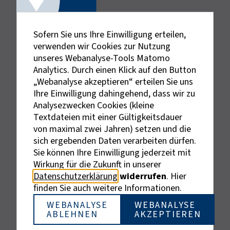
Sofern Sie uns Ihre Einwilligung erteilen,
verwenden wir Cookies zur Nutzung
unseres Webanalyse-Tools Matomo
Analytics. Durch einen Klick auf den Button
„Webanalyse akzeptieren“ erteilen Sie uns
Ihre Einwilligung dahingehend, dass wir zu
Analysezwecken Cookies (kleine
Textdateien mit einer Gültigkeitsdauer
von maximal zwei Jahren) setzen und die
sich ergebenden Daten verarbeiten dürfen.
Sie können Ihre Einwilligung jederzeit mit
Externe Links sind mit dem Symbol
Wirkung für die Zukunft in unserer
gekennzeichnet.
Datenschutzerklärung
widerrufen
. Hier
Bei personenbezogenen Bezeichnungen wurde aus
finden Sie auch weitere Informationen.
Gründen der besseren Lesbarkeit die männliche
Bezeichnung gewählt. Gemeint sind stets alle
WEBANALYSE
WEBANALYSE
ABLEHNEN
AKZEPTIEREN
Geschlechter.