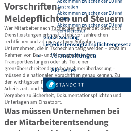
Abkommen zwischen der EU und
Vorschriften,
Australien
Abkommen zwischen der EU und
Meldepflichten und Steuern
Indien
Abkommen zwischen der EU und
Wer Mitarbeiter nach
Tschechien
entsendet oder dort
dem Mercosur
Dienstleistungen erbringt, steht vor zahlreichen
Global Sourcing
rechtlichen und administrativen Aufgaben.
Lieferkettensorgfaltspflichtengesetz
Unternehmen, die in Tschechien tätig werden – etwa im
Veranstaltungen
Rahmen von Bau- und Montageprojekten,
Transportleistungen oder als Teil einer
grenzüberschreitenden Arbeitnehmerüberlassung –
Aktuelles
müssen die nationalen Vorschriften genau kennen. Zu
den wichtigsten Pflichten zählen die Einhaltung von
STANDORT
Arbeitszeit- und Mindestlohnregelungen sowie
Vorgaben zu Sicherheit, Dokumentationspflichten und
Unterlagen am Einsatzort.
Was müssen Unternehmen bei
der Mitarbeiterentsendung