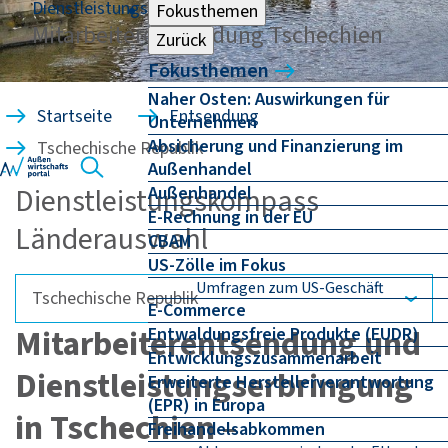
Dienstleistungserbringung
Fokusthemen
Mitarbeiterentsendung Tschechien
Zurück
Fokusthemen
Naher Osten: Auswirkungen für
Startseite
Entsendung
Unternehmen
Absicherung und Finanzierung im
Tschechische Republik
Außenhandel
Dienstleistungskompass
Außenhandel
E-Rechnung in der EU
Länderauswahl
CBAM
US-Zölle im Fokus
Umfragen zum US-Geschäft
E-Commerce
Mitarbeiterentsendung und
Entwaldungsfreie Produkte (EUDR)
Entwicklungszusammenarbeit
Dienstleistungserbringung
Erweiterte Herstellerverantwortung
(EPR) in Europa
in Tschechien –
Freihandelsabkommen