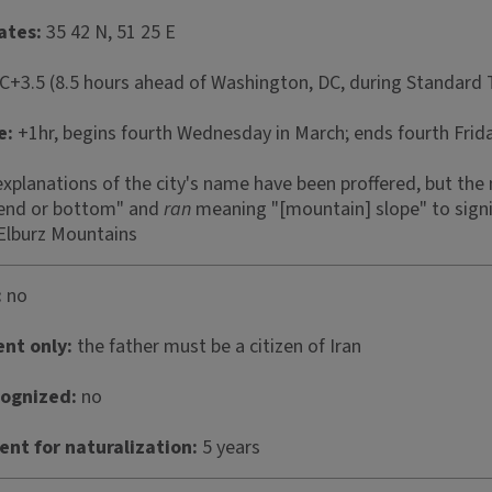
ates:
35 42 N, 51 25 E
+3.5 (8.5 hours ahead of Washington, DC, during Standard
e:
+1hr, begins fourth Wednesday in March; ends fourth Frid
explanations of the city's name have been proffered, but the 
end or bottom" and
ran
meaning "[mountain] slope" to signi
Elburz Mountains
:
no
ent only:
the father must be a citizen of Iran
cognized:
no
nt for naturalization:
5 years