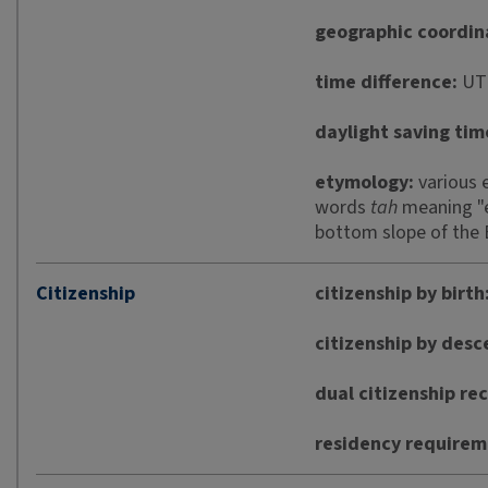
geographic coordin
time difference:
UTC
daylight saving tim
etymology:
various 
words
tah
meaning "
bottom slope of the 
Citizenship
citizenship by birth
citizenship by desc
dual citizenship re
residency requireme