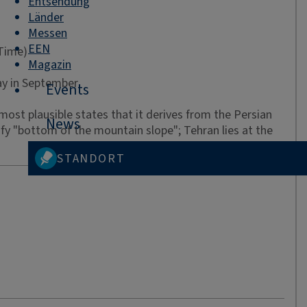
Entsendung
Länder
Messen
EEN
 Time)
Magazin
ay in September
Events
most plausible states that it derives from the Persian
News
fy "bottom of the mountain slope"; Tehran lies at the
STANDORT