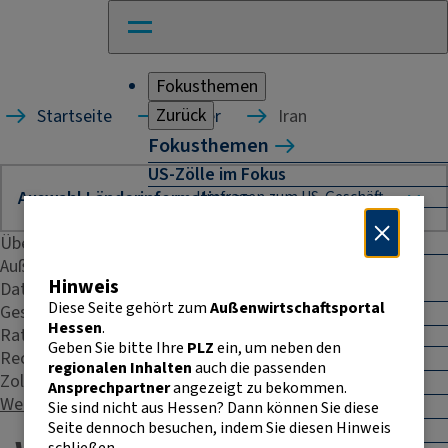
Fokusthemen
Zurück
Startseite
Länder
Iran
Fokusthemen
US-Zölle im Fokus
Umfragen zum US-Geschäft
Naher Osten: Auswirkungen für
Unternehmen
Übersicht
Außenhandelsstatistik
Absicherung und Finanzierung im
Hinweis
Daten & Fakten
Außenhandel
Diese Seite gehört zum
Außenwirtschaftsportal
Geschäftspraxis
Außenhandel Hessen
Hessen
.
Rating
Umfrage: Going International
Geben Sie bitte Ihre
PLZ
ein, um neben den
Recht & Steuern
CBAM
regionalen Inhalten
auch die passenden
Zoll
Entwicklungszusammenarbeit
Ansprechpartner
angezeigt zu bekommen.
Weitere Kontakte
E-Commerce
Sie sind nicht aus Hessen? Dann können Sie diese
Seite dennoch besuchen, indem Sie diesen Hinweis
E-Rechnung in der EU
schließen.