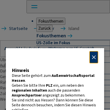
Fokusthemen
Zurück
Startseite
Länder
Island
Fokusthemen
US-Zölle im Fokus
Umfragen zum US-Geschäft
Naher Osten: Auswirkungen für
Unternehmen
Übersicht
Außenhandelsstatistik
Absicherung und Finanzierung im
Hinweis
Daten & Fakten
Außenhandel
Diese Seite gehört zum
Außenwirtschaftsportal
Geschäftspraxis
Außenhandel Hessen
Hessen
.
Rating
Umfrage: Going International
Geben Sie bitte Ihre
PLZ
ein, um neben den
Recht & Steuern
CBAM
regionalen Inhalten
auch die passenden
Zoll
Entwicklungszusammenarbeit
Ansprechpartner
angezeigt zu bekommen.
Weitere Kontakte
E-Commerce
Sie sind nicht aus Hessen? Dann können Sie diese
Seite dennoch besuchen, indem Sie diesen Hinweis
E-Rechnung in der EU
schließen.