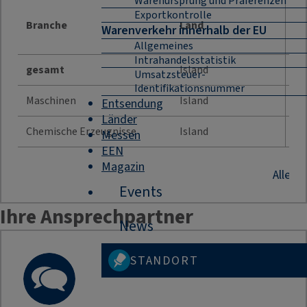
Warenursprung und Präferenzen
Jah
Exportkontrolle
Branche
Land
Warenverkehr innerhalb der EU
Allgemeines
Intrahandelsstatistik
gesamt
Island
21
Umsatzsteuer-
Identifikationsnummer
Maschinen
Island
11
Entsendung
Länder
Chemische Erzeugnisse
Island
1 
Messen
EEN
Magazin
Alle B
Events
Ihre Ansprechpartner
News
STANDORT