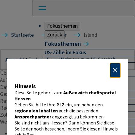
Fokusthemen
Zurück
Startseite
Länder
Island
Fokusthemen
US-Zölle im Fokus
Umfragen zum US-Geschäft
Naher Osten: Auswirkungen für
Unternehmen
Übersicht
Außenhandelsstatistik
Absicherung und Finanzierung im
Hinweis
Daten & Fakten
Außenhandel
Diese Seite gehört zum
Außenwirtschaftsportal
Geschäftspraxis
Außenhandel Hessen
Hessen
.
Rating
Umfrage: Going International
Geben Sie bitte Ihre
PLZ
ein, um neben den
Recht & Steuern
CBAM
regionalen Inhalten
auch die passenden
Zoll
Entwicklungszusammenarbeit
Ansprechpartner
angezeigt zu bekommen.
Weitere Kontakte
E-Commerce
Sie sind nicht aus Hessen? Dann können Sie diese
Seite dennoch besuchen, indem Sie diesen Hinweis
E-Rechnung in der EU
schließen.