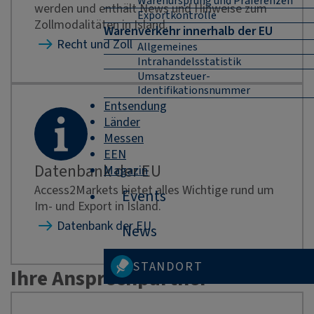
Warenursprung und Präferenzen
werden und enthält News und Hinweise zum
Exportkontrolle
Zollmodalitäten in Island.
Warenverkehr innerhalb der EU
Recht und Zoll
Allgemeines
Intrahandelsstatistik
Umsatzsteuer-
Identifikationsnummer
Entsendung
Länder
Messen
EEN
Datenbank der EU
Magazin
Access2Markets bietet alles Wichtige rund um
Events
Im- und Export in Island.
Datenbank der EU
News
STANDORT
Ihre Ansprechpartner