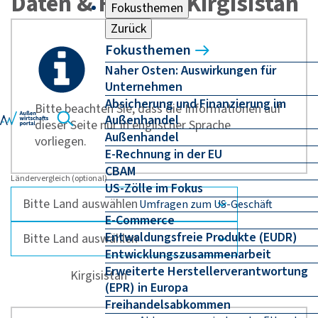
Daten & Fakten - Kirgisistan
Fokusthemen
Zurück
Fokusthemen
Naher Osten: Auswirkungen für
Unternehmen
Absicherung und Finanzierung im
Bitte beachten Sie, dass die Informationen auf
Außenhandel
dieser Seite nur in englischer Sprache
Außenhandel
vorliegen.
E-Rechnung in der EU
CBAM
Ländervergleich (optional)
US-Zölle im Fokus
Umfragen zum US-Geschäft
E-Commerce
Entwaldungsfreie Produkte (EUDR)
Entwicklungszusammenarbeit
Erweiterte Herstellerverantwortung
Kirgisistan
(EPR) in Europa
Freihandelsabkommen