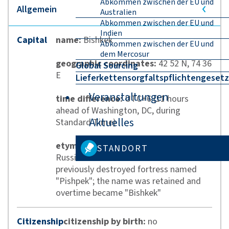
Abkommen zwischen der EU und
Australien
Abkommen zwischen der EU und
Indien
Capital
name:
Bishkek
Abkommen zwischen der EU und
dem Mercosur
geographic coordinates:
42 52 N, 74 36
Global Sourcing
E
Lieferkettensorgfaltspflichtengesetz
Veranstaltungen
time difference:
UTC+6 (11 hours
ahead of Washington, DC, during
Aktuelles
Standard Time)
etymology:
founded in 1868 as a
STANDORT
Russian settlement on the site of a
previously destroyed fortress named
"Pishpek"; the name was retained and
overtime became "Bishkek"
Citizenship
citizenship by birth:
no