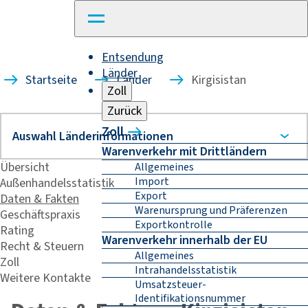
Entsendung
Länder
Startseite
Länder
Kirgisistan
Zoll
Zurück
Zoll
Warenverkehr mit Drittländern
Übersicht
Allgemeines
Import
Außenhandelsstatistik
Export
Daten & Fakten
Warenursprung und Präferenzen
Geschäftspraxis
Exportkontrolle
Rating
Warenverkehr innerhalb der EU
Recht & Steuern
Allgemeines
Zoll
Intrahandelsstatistik
Weitere Kontakte
Umsatzsteuer-
Identifikationsnummer