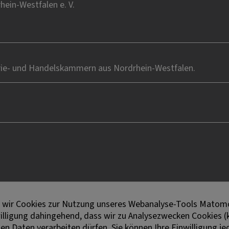
ein-Westfalen e. V.
rie- und Handelskammern aus Nordrhein-Westfalen.
en wir Cookies zur Nutzung unseres Webanalyse-Tools Matomo
willigung dahingehend, dass wir zu Analysezwecken Cookies (
 Daten verarbeiten dürfen. Sie können Ihre Einwilligung jed