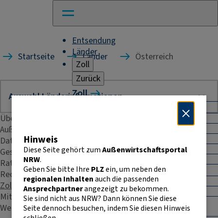
Entsendung
Länder
Startseite
Länder
Österreich
Zoll
Zurück
Zoll
Warenverkehr mit Drittländern
Übersicht
Allgemeines
Import
Außenhandelsstatistik
Hinweis
Export
Daten & Fakten
Warenursprung und Präferenzen
Diese Seite gehört zum
Außenwirtschaftsportal
Geschäftspraxis
Exportkontrolle
NRW
.
Rating
Geben Sie bitte Ihre
PLZ
ein, um neben den
Warenverkehr innerhalb der EU
Recht & Steuern
regionalen Inhalten
auch die passenden
Allgemeines
Zoll
Ansprechpartner
angezeigt zu bekommen.
Intrahandelsstatistik
Mitarbeiterentsendung
Sie sind nicht aus NRW? Dann können Sie diese
Umsatzsteuer-
Weitere Kontakte
Seite dennoch besuchen, indem Sie diesen Hinweis
Identifikationsnummer
schließen.