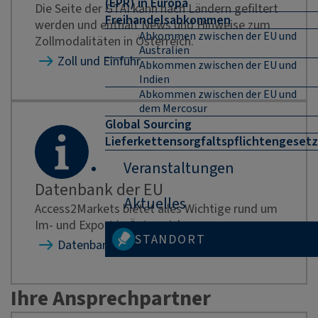
(EPR) in Europa
Die Seite der GTAI kann nach Ländern gefiltert
Freihandelsabkommen
werden und enthält News und Hinweise zum
Abkommen zwischen der EU und
Zollmodalitäten in Österreich.
Australien
Zoll und Einfuhr
Abkommen zwischen der EU und
Indien
Abkommen zwischen der EU und
dem Mercosur
Global Sourcing
Lieferkettensorgfaltspflichtengesetz
Veranstaltungen
Datenbank der EU
Aktuelles
Access2Markets bietet alles Wichtige rund um
Im- und Export in Österreich.
STANDORT
Datenbank der EU
Ihre Ansprechpartner