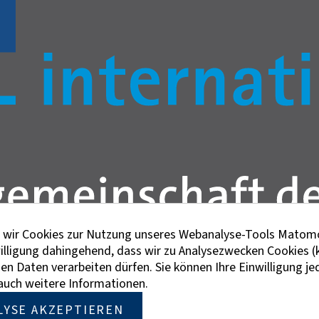
en wir Cookies zur Nutzung unseres Webanalyse-Tools Matomo
willigung dahingehend, dass wir zu Analysezwecken Cookies (
 Daten verarbeiten dürfen. Sie können Ihre Einwilligung jed
e auch weitere Informationen.
LYSE AKZEPTIEREN
n der besseren Lesbarkeit die männliche Bezeichnung gewäh