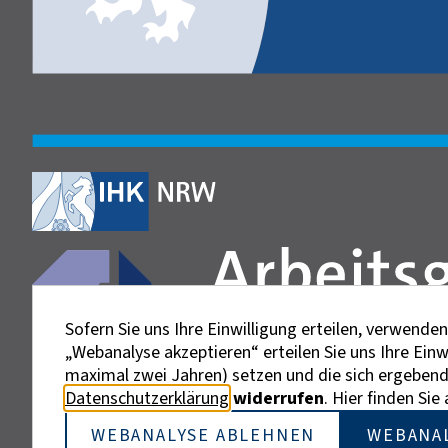
Sofern Sie uns Ihre Einwilligung erteilen, verwend
„Webanalyse akzeptieren“ erteilen Sie uns Ihre Ein
maximal zwei Jahren) setzen und die sich ergebenden
Datenschutzerklärung
widerrufen
. Hier finden Si
Externe Links sind mit dem Symbol
gekennzeichnet.
WEBANALYSE ABLEHNEN
WEBANA
Bei personenbezogenen Bezeichnungen wurde aus Gründe