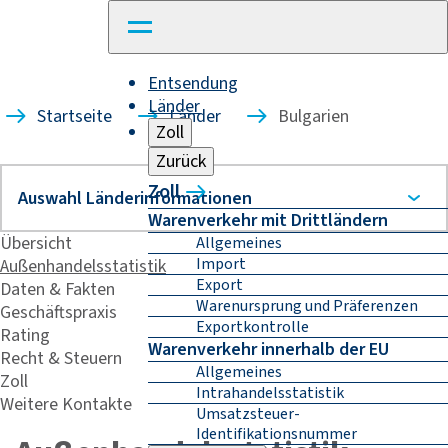
Entsendung
Länder
Startseite
Länder
Bulgarien
Zoll
Zurück
Zoll
Warenverkehr mit Drittländern
Übersicht
Allgemeines
Import
Außenhandelsstatistik
Export
Daten & Fakten
Warenursprung und Präferenzen
Geschäftspraxis
Exportkontrolle
Rating
Warenverkehr innerhalb der EU
Recht & Steuern
Allgemeines
Zoll
Intrahandelsstatistik
Weitere Kontakte
Umsatzsteuer-
Identifikationsnummer