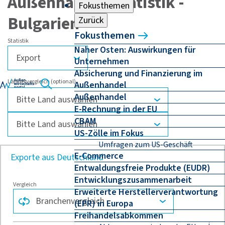
Außenhandelsstatistik -
Fokusthemen
Bulgarien
Zurück
Fokusthemen
Statistik
Naher Osten: Auswirkungen für
Unternehmen
Absicherung und Finanzierung im
Ländervergleich (optional)
Außenhandel
Außenhandel
E-Rechnung in der EU
CBAM
US-Zölle im Fokus
Umfragen zum US-Geschäft
E-Commerce
Exporte aus Deutschland
Entwaldungsfreie Produkte (EUDR)
Entwicklungszusammenarbeit
Vergleich
Erweiterte Herstellerverantwortung
(EPR) in Europa
Freihandelsabkommen