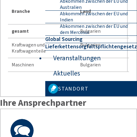
Abkommen zwischen der EU und
Jah
Australien
Branche
Land
Abkommen zwischen der EU und
Indien
Abkommen zwischen der EU und
gesamt
Bulgarien
5 
dem Mercosur
Global Sourcing
Kraftwagen und
Bulgarien
Lieferkettensorgfaltspflichtengesetz
98
Kraftwagenteile
Veranstaltungen
Maschinen
Bulgarien
82
Aktuelles
Alle B
STANDORT
Ihre Ansprechpartner