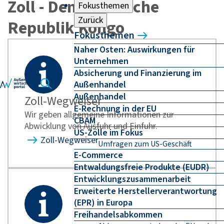
Zoll - Demokratische
Fokusthemen
Zurück
Republik Kongo
Fokusthemen
Naher Osten: Auswirkungen für
Unternehmen
Absicherung und Finanzierung im
Außenhandel
Außenhandel
Zoll-Wegweiser
E-Rechnung in der EU
Wir geben allgemeine Informationen zur
CBAM
Abwicklung von Ausfuhr und Einfuhr.
US-Zölle im Fokus
Zoll-Wegweiser
Umfragen zum US-Geschäft
E-Commerce
Entwaldungsfreie Produkte (EUDR)
Entwicklungszusammenarbeit
Erweiterte Herstellerverantwortung
(EPR) in Europa
Freihandelsabkommen