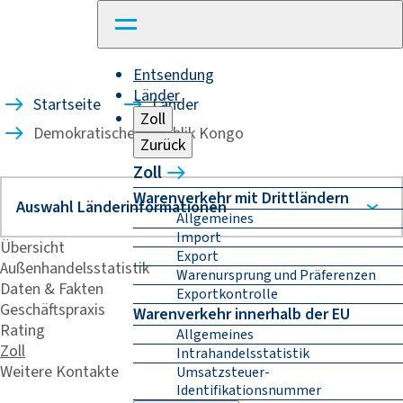
Entsendung
Länder
Startseite
Länder
Zoll
Demokratische Republik Kongo
Zurück
Zoll
Warenverkehr mit Drittländern
Allgemeines
Import
Übersicht
Export
Außenhandelsstatistik
Warenursprung und Präferenzen
Daten & Fakten
Exportkontrolle
Geschäftspraxis
Warenverkehr innerhalb der EU
Rating
Allgemeines
Zoll
Intrahandelsstatistik
Weitere Kontakte
Umsatzsteuer-
Identifikationsnummer