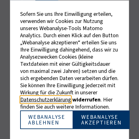
Sofern Sie uns Ihre Einwilligung erteilen,
verwenden wir Cookies zur Nutzung
unseres Webanalyse-Tools Matomo
Analytics. Durch einen Klick auf den Button
„Webanalyse akzeptieren“ erteilen Sie uns
Ihre Einwilligung dahingehend, dass wir zu
Analysezwecken Cookies (kleine
Textdateien mit einer Gültigkeitsdauer
von maximal zwei Jahren) setzen und die
sich ergebenden Daten verarbeiten dürfen.
Sie können Ihre Einwilligung jederzeit mit
Externe Links sind mit dem Symbol
Wirkung für die Zukunft in unserer
gekennzeichnet.
Datenschutzerklärung
widerrufen
. Hier
Bei personenbezogenen Bezeichnungen wurde aus
finden Sie auch weitere Informationen.
Gründen der besseren Lesbarkeit die männliche
Bezeichnung gewählt. Gemeint sind stets alle
WEBANALYSE
WEBANALYSE
ABLEHNEN
AKZEPTIEREN
Geschlechter.
© BIHK Service GmbH, 2026