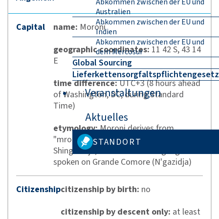
Abkommen zwischen der EU und
Australien
Abkommen zwischen der EU und
Capital
name:
Moroni
Indien
Abkommen zwischen der EU und
geographic coordinates:
11 42 S, 43 14
dem Mercosur
E
Global Sourcing
Lieferkettensorgfaltspflichtengesetz
time difference:
UTC+3 (8 hours ahead
Veranstaltungen
of Washington, DC, during Standard
Time)
Aktuelles
etymology:
Moroni derives from
"mroni," which means "at the river" in
STANDORT
Shingazidja, the Comorian language
spoken on Grande Comore (N'gazidja)
Citizenship
citizenship by birth:
no
citizenship by descent only:
at least