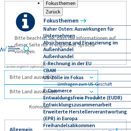
Fokusthemen
Zurück
Fokusthemen
Naher Osten: Auswirkungen für
Unternehmen
Bitte beachten Sie, dass die Informationen auf
Absicherung und Finanzierung im
dieser Seite nur in englischer Sprache
Außenhandel
vorliegen.
Außenhandel
E-Rechnung in der EU
Ländervergleich (optional)
CBAM
US-Zölle im Fokus
Umfragen zum US-Geschäft
E-Commerce
Entwaldungsfreie Produkte (EUDR)
Entwicklungszusammenarbeit
Komoren
Erweiterte Herstellerverantwortung
(EPR) in Europa
Freihandelsabkommen