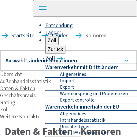
Entsendung
Länder
Startseite
Länder
Komoren
Zoll
Zurück
Zoll
Warenverkehr mit Drittländern
Übersicht
Allgemeines
Import
Außenhandelsstatistik
Export
Daten & Fakten
Warenursprung und Präferenzen
Geschäftspraxis
Exportkontrolle
Rating
Warenverkehr innerhalb der EU
Zoll
Allgemeines
Weitere Kontakte
Intrahandelsstatistik
Umsatzsteuer-
Daten & Fakten - Komoren
Identifikationsnummer