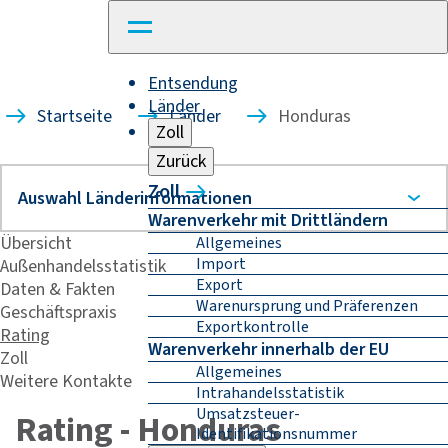
Entsendung
Länder
Startseite
Länder
Honduras
Zoll
Zurück
Zoll
Warenverkehr mit Drittländern
Übersicht
Allgemeines
Import
Außenhandelsstatistik
Export
Daten & Fakten
Warenursprung und Präferenzen
Geschäftspraxis
Exportkontrolle
Rating
Warenverkehr innerhalb der EU
Zoll
Allgemeines
Weitere Kontakte
Intrahandelsstatistik
Umsatzsteuer-
Rating - Honduras
Identifikationsnummer