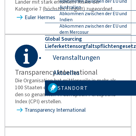
Abkommen zwischen der EU und
Länder mit stark erhöhtem Risiko der
Australien
Kategorie 7 (höchstes Entgelt) zugeordnet.
Abkommen zwischen der EU und
Euler Hermes
Indien
Abkommen zwischen der EU und
dem Mercosur
Global Sourcing
Lieferkettensorgfaltspflichtengesetz
Veranstaltungen
Transparency International
Aktuelles
Die Organisation hat mittlerweile in mehr als
100 Staaten eigene Sektionen, die gemeinsam
STANDORT
den so genannten TI Corruption Perceptions
Index (CPI) erstellen.
Transparency International