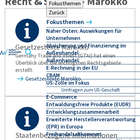
Recht & Steuern - Marokko
Fokusthemen
Zurück
Fokusthemen
Naher Osten: Auswirkungen für
Unternehmen
Absicherung und Finanzierung im
Gesetzestexte Marokko
Außenhandel
Germany Trade and Invest (GTAI) hat einen
Außenhandel
Überblick über die wichtigsten Rechtsgebiete
E-Rechnung in der EU
erstellt.
CBAM
Gesetzestexte Marokko
US-Zölle im Fokus
Umfragen zum US-Geschäft
E-Commerce
Entwaldungsfreie Produkte (EUDR)
Entwicklungszusammenarbeit
Erweiterte Herstellerverantwortung
(EPR) in Europa
Staatenbezogene Informationen
Freihandelsabkommen