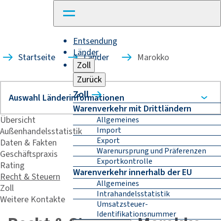
Entsendung
Länder
Startseite
Länder
Marokko
Zoll
Zurück
Zoll
Warenverkehr mit Drittländern
Übersicht
Allgemeines
Import
Außenhandelsstatistik
Export
Daten & Fakten
Warenursprung und Präferenzen
Geschäftspraxis
Exportkontrolle
Rating
Warenverkehr innerhalb der EU
Recht & Steuern
Allgemeines
Zoll
Intrahandelsstatistik
Weitere Kontakte
Umsatzsteuer-
Identifikationsnummer