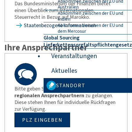
Abkommen zwischen der EU und
Das Bundesministerium der Finanzen bietet
Australien
einen Überblick zum Internationalen
Abkommen zwischen der EU und
Steuerrecht in Bezug auf Marokko.
Indien
Staatenbezogene Informationen
Abkommen zwischen der EU und
dem Mercosur
Global Sourcing
Lieferkettensorgfaltspflichtengesetz
Ihre Ansprechpartner
Veranstaltungen
Aktuelles
STANDORT
Bitte geben Sie hier Ihre
PLZ
ein, um zu Ihren
regionalen Ansprechpartnern
zu gelangen.
Diese stehen Ihnen für individuelle Rückfragen
zur Verfügung.
PLZ EINGEBEN