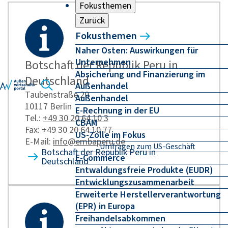
Fokusthemen
Zurück
Fokusthemen
Naher Osten: Auswirkungen für
Unternehmen
Botschaft der Republik Peru in
Absicherung und Finanzierung im
Deutschland
Außenhandel
Taubenstraße 20
Außenhandel
10117 Berlin
E-Rechnung in der EU
Tel.:
+49 30 20 64 10 3
CBAM
Fax: +49 30 20 64 10 77
US-Zölle im Fokus
E-Mail:
info@embaperu.de
Umfragen zum US-Geschäft
Botschaft der Republik Peru in
E-Commerce
Deutschland
Entwaldungsfreie Produkte (EUDR)
Entwicklungszusammenarbeit
Erweiterte Herstellerverantwortung
(EPR) in Europa
Freihandelsabkommen