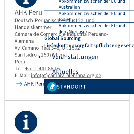
Abkommen zwischen der EU und
Australien
AHK Peru
Abkommen zwischen der EU und
Indien
Deutsch-Peruanische Industrie- und
Abkommen zwischen der EU und
Handelskammer
dem Mercosur
Cámara de Comercio e Industria Peruano-
Global Sourcing
Alemana
Lieferkettensorgfaltspflichtengesetz
Av. Camino Real 348, Of. 1502
San Isidro - 15073 Lima
Veranstaltungen
Peru
Tel.:
+51 1 441 86 16
Aktuelles
E-Mail:
info(at)camara-alemana.org.pe
AHK Peru
STANDORT