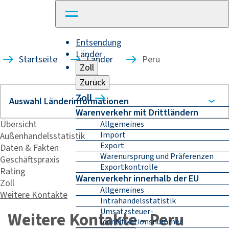
Entsendung
Länder
Startseite
Länder
Peru
Zoll
Zurück
Zoll
Warenverkehr mit Drittländern
Übersicht
Allgemeines
Import
Außenhandelsstatistik
Export
Daten & Fakten
Warenursprung und Präferenzen
Geschäftspraxis
Exportkontrolle
Rating
Warenverkehr innerhalb der EU
Zoll
Allgemeines
Weitere Kontakte
Intrahandelsstatistik
Umsatzsteuer-
Weitere Kontakte - Peru
Identifikationsnummer