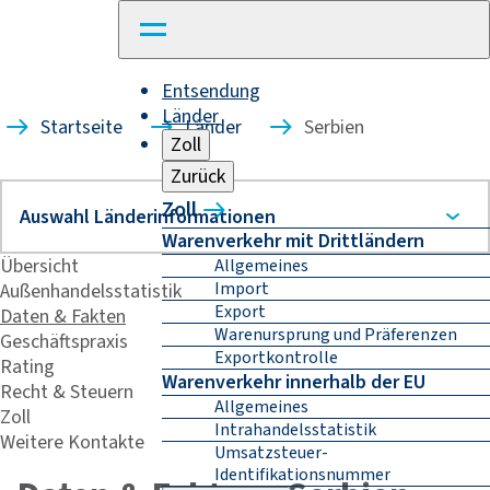
Entsendung
Länder
Startseite
Länder
Serbien
Zoll
Zurück
Zoll
Warenverkehr mit Drittländern
Übersicht
Allgemeines
Import
Außenhandelsstatistik
Export
Daten & Fakten
Warenursprung und Präferenzen
Geschäftspraxis
Exportkontrolle
Rating
Warenverkehr innerhalb der EU
Recht & Steuern
Allgemeines
Zoll
Intrahandelsstatistik
Weitere Kontakte
Umsatzsteuer-
Identifikationsnummer