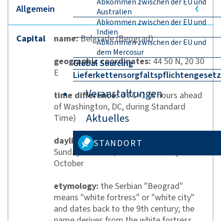
Abkommen zwischen der EU und
Australien
Abkommen zwischen der EU und
Indien
Capital
name:
Belgrade (Beograd)
Abkommen zwischen der EU und
dem Mercosur
geographic coordinates:
44 50 N, 20 30
Global Sourcing
E
Lieferkettensorgfaltspflichtengesetz
Veranstaltungen
time difference:
UTC+1 (6 hours ahead
of Washington, DC, during Standard
Aktuelles
Time)
daylight saving time:
+1hr, begins last
STANDORT
Sunday in March; ends last Sunday in
October
etymology:
the Serbian "Beograd"
means "white fortress" or "white city"
and dates back to the 9th century; the
name derives from the white fortress