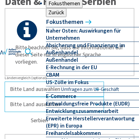
Daten & Fakten - Serbien
Fokusthemen
Zurück
Fokusthemen
Naher Osten: Auswirkungen für
Unternehmen
Absicherung und Finanzierung im
Bitte beachten Sie, dass die Informationen auf
Außenhandel
dieser Seite nur in englischer Sprache
Außenhandel
vorliegen.
E-Rechnung in der EU
CBAM
Ländervergleich (optional)
US-Zölle im Fokus
Umfragen zum US-Geschäft
E-Commerce
Entwaldungsfreie Produkte (EUDR)
Entwicklungszusammenarbeit
Erweiterte Herstellerverantwortung
Serbien
(EPR) in Europa
Freihandelsabkommen