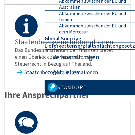
Abkommen zwischen der EU und
Australien
Abkommen zwischen der EU und
Indien
Abkommen zwischen der EU und
dem Mercosur
Global Sourcing
Staatenbezogene Informationen
Lieferkettensorgfaltspflichtengesetz
Das Bundesministerium der Finanzen bietet
Veranstaltungen
einen Überblick zum Internationalen
Steuerrecht in Bezug auf Thailand.
Aktuelles
Staatenbezogene Informationen
STANDORT
Ihre Ansprechpartner