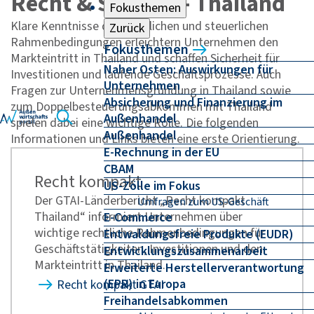
Recht & Steuern - Thailand
Fokusthemen
Klare Kenntnisse der rechtlichen und steuerlichen
Zurück
Rahmenbedingungen erleichtern Unternehmen den
Fokusthemen
Markteintritt in Thailand und schaffen Sicherheit für
Naher Osten: Auswirkungen für
Investitionen und laufende Geschäftsprozesse. Auch
Unternehmen
Fragen zur Unternehmensgründung in Thailand sowie
Absicherung und Finanzierung im
zum Doppelbesteuerungsabkommen mit Thailand
Außenhandel
spielen dabei eine wichtige Rolle. Die folgenden
Außenhandel
Informationen und Links bieten eine erste Orientierung.
E-Rechnung in der EU
CBAM
Recht kompakt
US-Zölle im Fokus
Der GTAI-Länderbericht „Recht kompakt
Umfragen zum US-Geschäft
Thailand“ informiert Unternehmen über
E-Commerce
wichtige rechtliche Rahmenbedingungen für
Entwaldungsfreie Produkte (EUDR)
Geschäftstätigkeiten, Investitionen und den
Entwicklungszusammenarbeit
Markteintritt in Thailand.
Erweiterte Herstellerverantwortung
(EPR) in Europa
Recht kompakt GTAI
Freihandelsabkommen