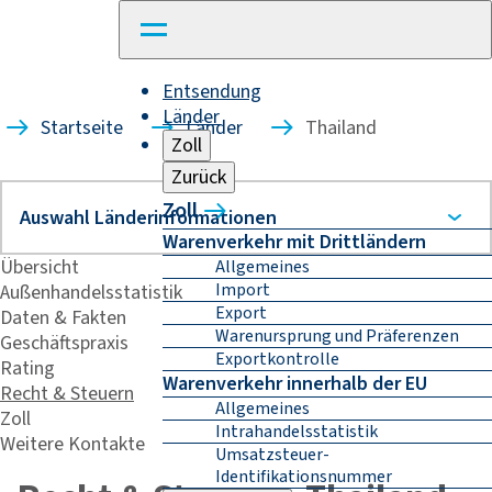
Entsendung
Länder
Startseite
Länder
Thailand
Zoll
Zurück
Zoll
Warenverkehr mit Drittländern
Übersicht
Allgemeines
Import
Außenhandelsstatistik
Export
Daten & Fakten
Warenursprung und Präferenzen
Geschäftspraxis
Exportkontrolle
Rating
Warenverkehr innerhalb der EU
Recht & Steuern
Allgemeines
Zoll
Intrahandelsstatistik
Weitere Kontakte
Umsatzsteuer-
Identifikationsnummer