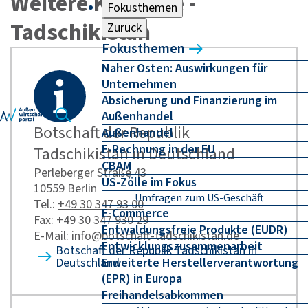
Weitere Kontakte -
Fokusthemen
Tadschikistan
Zurück
Fokusthemen
Naher Osten: Auswirkungen für
Unternehmen
Absicherung und Finanzierung im
Außenhandel
Botschaft der Republik
Außenhandel
E-Rechnung in der EU
Tadschikistan in Deutschland
CBAM
Perleberger Straße 43
US-Zölle im Fokus
10559 Berlin
Umfragen zum US-Geschäft
Tel.:
+49 30 347 93 00
E-Commerce
Fax: +49 30 347 930 29
Entwaldungsfreie Produkte (EUDR)
E-Mail:
info@botschaft-tadschikistan.de
Entwicklungszusammenarbeit
Botschaft der Republik Tadschikistan in
Deutschland
Erweiterte Herstellerverantwortung
(EPR) in Europa
Freihandelsabkommen