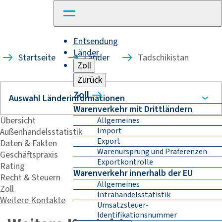
Entsendung
Länder
Startseite
Länder
Tadschikistan
Zoll
Zurück
Zoll
Warenverkehr mit Drittländern
Übersicht
Allgemeines
Import
Außenhandelsstatistik
Export
Daten & Fakten
Warenursprung und Präferenzen
Geschäftspraxis
Exportkontrolle
Rating
Warenverkehr innerhalb der EU
Recht & Steuern
Allgemeines
Zoll
Intrahandelsstatistik
Weitere Kontakte
Umsatzsteuer-
Identifikationsnummer