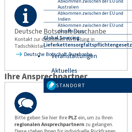
Abkommen zwischen der EU und
Australien
Abkommen zwischen der EU und
Indien
Abkommen zwischen der EU und
Deutsche Botschaft Duschanbe
dem Mercosur
Global Sourcing
Kontakt zur deutschen Vertretung in
Lieferkettensorgfaltspflichtengesetz
Tadschikistan.
Deutsche Botschaft Duschanbe
Veranstaltungen
Aktuelles
Ihre Ansprechpartner
STANDORT
Bitte geben Sie hier Ihre
PLZ
ein, um zu Ihren
regionalen Ansprechpartnern
zu gelangen.
Diese stehen Ihnen für individuelle Rückfragen