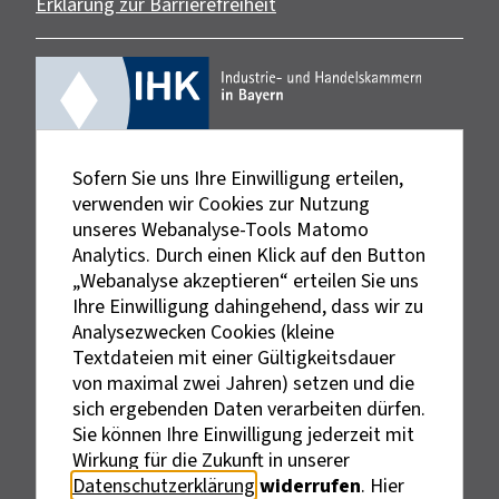
Erklärung zur Barrierefreiheit
Sofern Sie uns Ihre Einwilligung erteilen,
verwenden wir Cookies zur Nutzung
unseres Webanalyse-Tools Matomo
Analytics. Durch einen Klick auf den Button
„Webanalyse akzeptieren“ erteilen Sie uns
Ihre Einwilligung dahingehend, dass wir zu
Analysezwecken Cookies (kleine
Textdateien mit einer Gültigkeitsdauer
von maximal zwei Jahren) setzen und die
sich ergebenden Daten verarbeiten dürfen.
Sie können Ihre Einwilligung jederzeit mit
Externe Links sind mit dem Symbol
Wirkung für die Zukunft in unserer
gekennzeichnet.
Datenschutzerklärung
widerrufen
. Hier
Bei personenbezogenen Bezeichnungen wurde aus