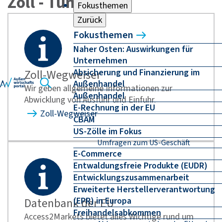
Zoll - Tunesien
Fokusthemen
Zurück
Fokusthemen
Naher Osten: Auswirkungen für
Unternehmen
Absicherung und Finanzierung im
Zoll-Wegweiser
Außenhandel
Wir geben allgemeine Informationen zur
Außenhandel
Abwicklung von Ausfuhr und Einfuhr.
E-Rechnung in der EU
Zoll-Wegweiser
CBAM
US-Zölle im Fokus
Umfragen zum US-Geschäft
E-Commerce
Entwaldungsfreie Produkte (EUDR)
Entwicklungszusammenarbeit
Erweiterte Herstellerverantwortung
(EPR) in Europa
Datenbank der EU
Freihandelsabkommen
Access2Markets bietet alles Wichtige rund um