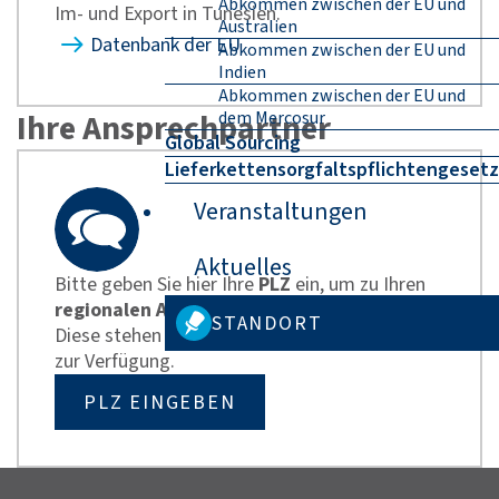
Abkommen zwischen der EU und
Im- und Export in Tunesien.
Australien
Datenbank der EU
Abkommen zwischen der EU und
Indien
Abkommen zwischen der EU und
Ihre Ansprechpartner
dem Mercosur
Global Sourcing
Lieferkettensorgfaltspflichtengesetz
Veranstaltungen
Aktuelles
Bitte geben Sie hier Ihre
PLZ
ein, um zu Ihren
regionalen Ansprechpartnern
zu gelangen.
STANDORT
Diese stehen Ihnen für individuelle Rückfragen
zur Verfügung.
PLZ EINGEBEN