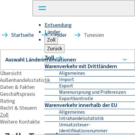
Entsendung
Länder
Startseite
Länder
Tunesien
Zoll
Zurück
Zoll
Warenverkehr mit Drittländern
Übersicht
Allgemeines
Import
Außenhandelsstatistik
Export
Daten & Fakten
Warenursprung und Präferenzen
Geschäftspraxis
Exportkontrolle
Rating
Warenverkehr innerhalb der EU
Recht & Steuern
Allgemeines
Zoll
Intrahandelsstatistik
Weitere Kontakte
Umsatzsteuer-
Identifikationsnummer