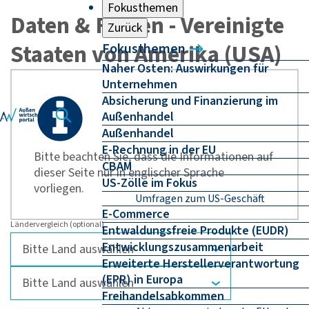
Fokusthemen
Daten & Fakten - Vereinigte
Zurück
Staaten von Amerika (USA)
Fokusthemen
Naher Osten: Auswirkungen für
Unternehmen
Absicherung und Finanzierung im
Außenhandel
Außenhandel
E-Rechnung in der EU
Bitte beachten Sie, dass die Informationen auf
CBAM
dieser Seite nur in englischer Sprache
US-Zölle im Fokus
vorliegen.
Umfragen zum US-Geschäft
E-Commerce
Ländervergleich (optional)
Entwaldungsfreie Produkte (EUDR)
Entwicklungszusammenarbeit
Erweiterte Herstellerverantwortung
(EPR) in Europa
Freihandelsabkommen