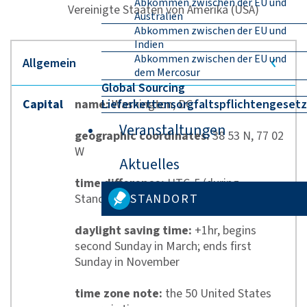
Abkommen zwischen der EU und
Vereinigte Staaten von Amerika (USA)
Australien
Abkommen zwischen der EU und
Indien
Abkommen zwischen der EU und
dem Mercosur
Global Sourcing
Capital
name:
Lieferkettensorgfaltspflichtengesetz
Washington, DC
Veranstaltungen
geographic coordinates:
38 53 N, 77 02
W
Aktuelles
time difference:
UTC-5 (during
Standard Time)
STANDORT
daylight saving time:
+1hr, begins
second Sunday in March; ends first
Sunday in November
time zone note:
the 50 United States