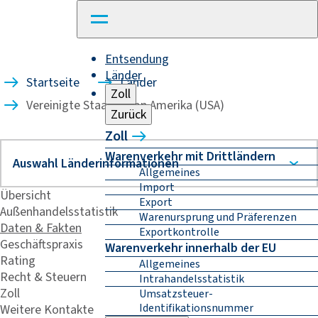
Entsendung
Länder
Startseite
Länder
Zoll
Vereinigte Staaten von Amerika (USA)
Zurück
Zoll
Warenverkehr mit Drittländern
Allgemeines
Import
Übersicht
Export
Außenhandelsstatistik
Warenursprung und Präferenzen
Daten & Fakten
Exportkontrolle
Geschäftspraxis
Warenverkehr innerhalb der EU
Rating
Allgemeines
Recht & Steuern
Intrahandelsstatistik
Zoll
Umsatzsteuer-
Identifikationsnummer
Weitere Kontakte