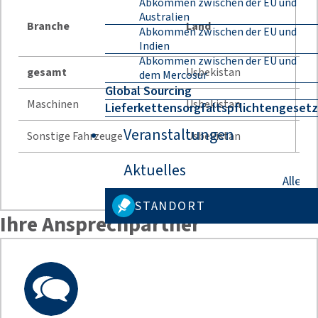
Abkommen zwischen der EU und
Jah
Australien
Branche
Land
Abkommen zwischen der EU und
Indien
Abkommen zwischen der EU und
gesamt
Usbekistan
1 
dem Mercosur
Global Sourcing
Maschinen
Usbekistan
34
Lieferkettensorgfaltspflichtengesetz
Veranstaltungen
Sonstige Fahrzeuge
Usbekistan
93
Aktuelles
Alle B
STANDORT
Ihre Ansprechpartner