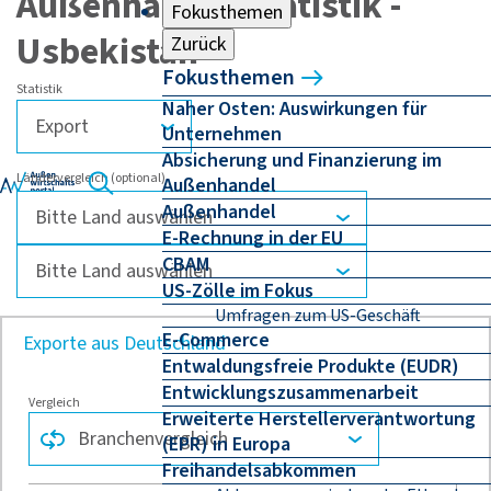
Außenhandelsstatistik -
Fokusthemen
Usbekistan
Zurück
Fokusthemen
Statistik
Naher Osten: Auswirkungen für
Unternehmen
Absicherung und Finanzierung im
Ländervergleich (optional)
Außenhandel
Außenhandel
E-Rechnung in der EU
CBAM
US-Zölle im Fokus
Umfragen zum US-Geschäft
E-Commerce
Exporte aus Deutschland
Entwaldungsfreie Produkte (EUDR)
Entwicklungszusammenarbeit
Vergleich
Erweiterte Herstellerverantwortung
(EPR) in Europa
Freihandelsabkommen