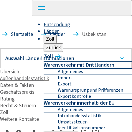
Entsendung
Länder
Startseite
Länder
Usbekistan
Zoll
Zurück
Zoll
Warenverkehr mit Drittländern
Übersicht
Allgemeines
Import
Außenhandelsstatistik
Export
Daten & Fakten
Warenursprung und Präferenzen
Geschäftspraxis
Exportkontrolle
Rating
Warenverkehr innerhalb der EU
Recht & Steuern
Allgemeines
Zoll
Intrahandelsstatistik
Weitere Kontakte
Umsatzsteuer-
Identifikationsnummer