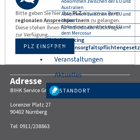
Abkommen zwischen der EU und
Australien
Bitte geben Sie hier Ihre
PLZ
ein, um zu Ihren
Abkommen zwischen der EU und
regionalen Ansprechpartnern
zu gelangen.
Indien
Abkommen zwischen der EU und
Diese stehen Ihnen für individuelle Rückfragen
dem Mercosur
zur Verfügung.
Global Sourcing
PLZ EINGEBEN
Lieferkettensorgfaltspflichtengesetz
Veranstaltungen
Aktuelles
Adresse
BIHK Service GmbH
STANDORT
Lorenzer Platz 27
90402 Nürnberg‎‎
Tel: 0911/238863