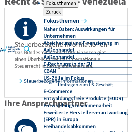
Recht & Steuern - Venezuela
Fokusthemen
Zurück
Fokusthemen
Naher Osten: Auswirkungen für
Unternehmen
Absicherung und Finanzierung im
Steuerbezogene Informationen
Außenhandel
Das Bundesministerium der Finanzen gibt
Außenhandel
einen Überblick über das Internationale
E-Rechnung in der EU
Steuerrecht in Bezug auf Venezuela.
CBAM
US-Zölle im Fokus
Steuerbezogene Informationen
Umfragen zum US-Geschäft
E-Commerce
Entwaldungsfreie Produkte (EUDR)
Ihre Ansprechpartner
Entwicklungszusammenarbeit
Erweiterte Herstellerverantwortung
(EPR) in Europa
Freihandelsabkommen