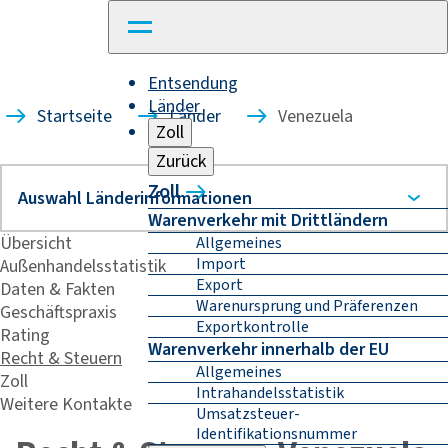
Entsendung
Länder
Startseite
Länder
Venezuela
Zoll
Zurück
Zoll
Warenverkehr mit Drittländern
Übersicht
Allgemeines
Import
Außenhandelsstatistik
Export
Daten & Fakten
Warenursprung und Präferenzen
Geschäftspraxis
Exportkontrolle
Rating
Warenverkehr innerhalb der EU
Recht & Steuern
Allgemeines
Zoll
Intrahandelsstatistik
Weitere Kontakte
Umsatzsteuer-
Identifikationsnummer