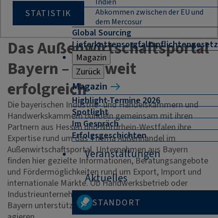
Indien
Abkommen zwischen der EU und
STATISTIK
dem Mercosur
Global Sourcing
Das Außenwirtschaftsportal
Lieferkettensorgfaltspflichtengesetz
Magazin
Bayern – weltweit
Zurück
erfolgreich
Magazin
Highlight-Termine 2026
Die bayerischen Industrie- und Handelskammern und
Spotlight
Handwerkskammern bündeln gemeinsam mit ihren
Im Gespräch
Partnern aus Hessen und Nordrhein-Westfalen ihre
Erfolgsgeschichten
Expertise rund um das Thema Außenhandel im
Außenwirtschaftsportal. Unternehmen aus Bayern
Veranstaltungen
finden hier gezielte Informationen, Beratungsangebote
und Fördermöglichkeiten rund um Export, Import und
Aktuelles
internationale Märkte. Ob Handwerksbetrieb oder
Industrieunternehmen – das Außenwirtschaftsportal
STANDORT
Bayern unterstützt Sie dabei, weltweit erfolgreich zu
agieren.