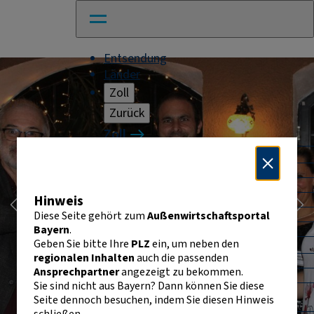
Entsendung
Länder
Zoll
Zurück
Zoll
Warenverkehr mit Drittländern
Allgemeines
Import
Hinweis
Export
Warenursprung und Präferenzen
Diese Seite gehört zum
Außenwirtschaftsportal
Exportkontrolle
Bayern
.
Geben Sie bitte Ihre
PLZ
ein, um neben den
Warenverkehr innerhalb der EU
regionalen Inhalten
auch die passenden
Allgemeines
Ansprechpartner
angezeigt zu bekommen.
Intrahandelsstatistik
Sie sind nicht aus Bayern? Dann können Sie diese
Umsatzsteuer-
Erfolgsgeschichte: Menschen, Märkte,
Seite dennoch besuchen, indem Sie diesen Hinweis
Identifikationsnummer
schließen.