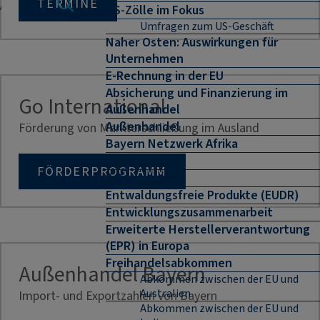
TERMINE
US-Zölle im Fokus
Umfragen zum US-Geschäft
Naher Osten: Auswirkungen für
Unternehmen
E-Rechnung in der EU
Absicherung und Finanzierung im
Go International
Außenhandel
Außenhandel
Förderung von Markterschließung im Ausland
Bayern Netzwerk Afrika
CBAM
FÖRDERPROGRAMM
E-Commerce
Entwaldungsfreie Produkte (EUDR)
Entwicklungszusammenarbeit
Erweiterte Herstellerverantwortung
(EPR) in Europa
Freihandelsabkommen
Außenhandel Bayern
Abkommen zwischen der EU und
Australien
Import- und Exportzahlen von Bayern
Abkommen zwischen der EU und