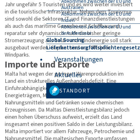
Abkommen zwischen der EU und
Jahr ungefähr 5 Touristen und es wird weiter investiert
Australien
in die touristische Infrastruktur. Neben dem Tourismus
Abkommen zwischen der EU und
sind sowohl die Sektoren IT und Finanzdienstleistungen
Indien
als auch das maritime Gewerbe mit Schiffbau und -
Abkommen zwischen der EU und
reparatur sehr dynamisch. Auch die bisher geringe
dem Mercosur
Global Sourcing
Stromerzeugung aus Solar- und Windenergie soll stark
ausgebaut werden. Geplant sind u.a. Offshore-
Lieferkettensorgfaltspflichtengesetz
Windparks.
Veranstaltungen
Importe und Exporte
Malta hat wegen der geringen Warenproduktion im
Aktuelles
Land ein strukturelles Außenhandelsdefizit. Eine
Einfuhrabhängigkeit besteht insbesondere bei
STANDORT
Energieträgern, Maschinen, Fahrzeugen,
Nahrungsmitteln und Getränken sowie chemischen
Erzeugnissen. Da Maltas Dienstleistungsbilanz jedoch
einen hohen Überschuss aufweist, erzielt das Land
insgesamt einen positiven Saldo in der Leistungsbilanz.
Malta importiert vor allem Fahrzeuge, Petrochemie und
Nahrungsmittel. Die maltesischen Exporte umfassen