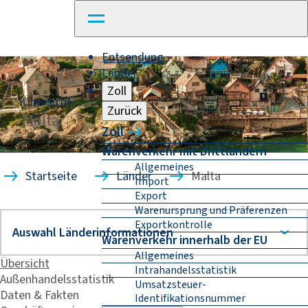
Entsendung
Länder
Zoll
Übersicht
Zurück
Malta
Zoll
Warenverkehr mit Drittländern
Allgemeines
Startseite
Länder
Malta
Import
Export
Warenursprung und Präferenzen
Exportkontrolle
Warenverkehr innerhalb der EU
Allgemeines
Übersicht
Intrahandelsstatistik
Außenhandelsstatistik
Umsatzsteuer-
Daten & Fakten
Identifikationsnummer