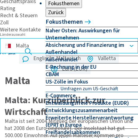
Geschäftspraxis
Fokusthemen
Rating
Zurück
Recht & Steuern
Fokusthemen
Zoll
Weitere Kontakte
Naher Osten: Auswirkungen für
Länderauswahl
Unternehmen
Absicherung und Finanzierung im
Außenhandel
Englisch , Maltesisch
Valletta
Außenhandel
E-Rechnung in der EU
Euro (EUR)
CBAM
Malta
US-Zölle im Fokus
Umfragen zum US-Geschäft
E-Commerce
Malta: Kurzüberblick zur
Entwaldungsfreie Produkte (EUDR)
Wirtschaft
Entwicklungszusammenarbeit
Erweiterte Herstellerverantwortung
Malta ist seit 2004 Mitglied der europäischen Union und
(EPR) in Europa
hat 2008 den Euro eingeführt. Der Inselstaat hat gut
Freihandelsabkommen
500.000 Einwohner. Auf jeden Malteser kommen pro