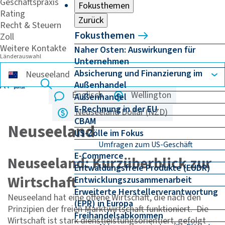
Geschäftspraxis
Fokusthemen
Rating
Zurück
Recht & Steuern
Fokusthemen
Zoll
Weitere Kontakte
Naher Osten: Auswirkungen für
Länderauswahl
Unternehmen
Absicherung und Finanzierung im
Außenhandel
Englisch
Wellington
Außenhandel
E-Rechnung in der EU
Neuseeland Dollar (NZD)
CBAM
Neuseeland
US-Zölle im Fokus
Umfragen zum US-Geschäft
E-Commerce
Neuseeland: Kurzüberblick zur
Entwaldungsfreie Produkte (EUDR)
Wirtschaft
Entwicklungszusammenarbeit
Erweiterte Herstellerverantwortung
Neuseeland hat eine offene Wirtschaft, die nach den
(EPR) in Europa
Prinzipien der freien Marktwirtschaft funktioniert. Die
Freihandelsabkommen
Wirtschaft ist stark dienstleistungsorientiert, gefolgt