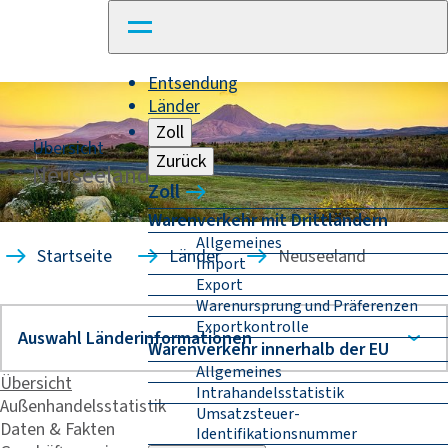
Entsendung
Länder
Zoll
Übersicht
Zurück
Neuseeland
Zoll
Warenverkehr mit Drittländern
Allgemeines
Startseite
Länder
Neuseeland
Import
Export
Warenursprung und Präferenzen
Exportkontrolle
Warenverkehr innerhalb der EU
Allgemeines
Übersicht
Intrahandelsstatistik
Außenhandelsstatistik
Umsatzsteuer-
Daten & Fakten
Identifikationsnummer