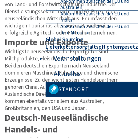
Abkommen zwischen der EU und
von Land- und Forstwirtschaft und Industrie. Der
Australien
Dienstleistungssektor macht rund 67 Prozent der
Abkommen zwischen der EU und
neuseeländischen Wirtschaft aus. Er umfasst den
Indien
wichtigen Tourismus aber auch z.B. weltweit
Abkommen zwischen der EU und
erfolgreiche Agritech- oder Fintechunternehmen.
dem Mercosur
Global Sourcing
Importe und Exporte
Lieferkettensorgfaltspflichtengesetz
Wichtigste neuseeländische Exportgüter sind
Veranstaltungen
Milchprodukte, Fleisch, Obst und Wein.
Bei den deutschen Exporten nach Neuseeland
dominieren Maschinen, Fahrzeuge und chemische
Aktuelles
Erzeugnisse. Zu den wichtigsten Handelspartnern
gehören China, Australien, die USA und Japan.
STANDORT
Ausländische Direktinvestitionen in Neuseeland
kommen ebenfalls vor allem aus Australien,
Großbritannien, den USA und Japan.
Deutsch-Neuseeländische
Handels- und