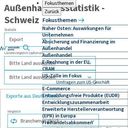
Fokusthemen
Außenhandelsstatistik -
Zurück
Schweiz
Fokusthemen
Naher Osten: Auswirkungen für
Statistik
Unternehmen
Absicherung und Finanzierung im
Außenhandel
Ländervergleich (optional)
Außenhandel
E-Rechnung in der EU
CBAM
US-Zölle im Fokus
Umfragen zum US-Geschäft
E-Commerce
Entwaldungsfreie Produkte (EUDR)
Exporte aus Deutschland
Entwicklungszusammenarbeit
Erweiterte Herstellerverantwortung
Vergleich
(EPR) in Europa
Freihandelsabkommen