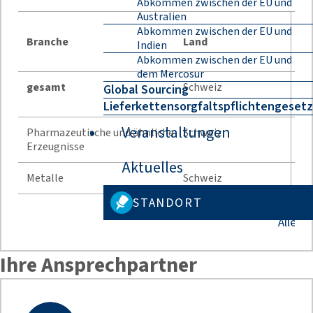
Abkommen zwischen der EU und
Australien
Jah
Abkommen zwischen der EU und
Branche
Land
Indien
Abkommen zwischen der EU und
dem Mercosur
gesamt
Schweiz
67
Global Sourcing
E
Lieferkettensorgfaltspflichtengesetz
Veranstaltungen
Pharmazeutische und ähnliche
Schweiz
8 
Erzeugnisse
Aktuelles
Metalle
Schweiz
7 
STANDORT
Alle B
Ihre Ansprechpartner