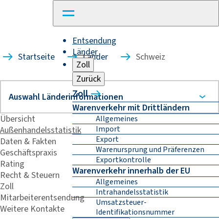
Entsendung
Länder
Startseite
Länder
Schweiz
Zoll
Zurück
Zoll
Warenverkehr mit Drittländern
Übersicht
Allgemeines
Import
Außenhandelsstatistik
Export
Daten & Fakten
Warenursprung und Präferenzen
Geschäftspraxis
Exportkontrolle
Rating
Warenverkehr innerhalb der EU
Recht & Steuern
Allgemeines
Zoll
Intrahandelsstatistik
Mitarbeiterentsendung
Umsatzsteuer-
Weitere Kontakte
Identifikationsnummer