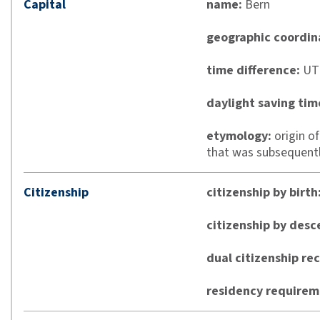
Capital
name:
Bern
geographic coordin
time difference:
UTC
daylight saving tim
etymology:
origin o
that was subsequent
Citizenship
citizenship by birth
citizenship by desc
dual citizenship re
residency requireme