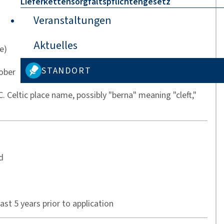
Lieferkettensorgfaltspflichtengesetz
Veranstaltungen
Aktuelles
e)
STANDORT
tober
. Celtic place name, possibly "berna" meaning "cleft,"
d
last 5 years prior to application