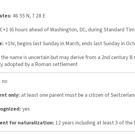
ates:
46 55 N, 7 28 E
+1 (6 hours ahead of Washington, DC, during Standard Tim
e:
+1hr, begins last Sunday in March; ends last Sunday in Oc
f the name is uncertain but may derive from a 2nd century B.C
ly adopted by a Roman settlement
:
no
ent only:
at least one parent must be a citizen of Switzerlan
cognized:
yes
nt for naturalization:
12 years including at least 3 of the 