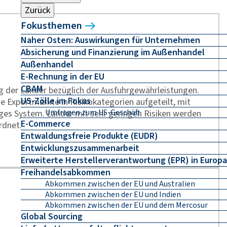
Zurück
Fokusthemen
Naher Osten: Auswirkungen für Unternehmen
Absicherung und Finanzierung im Außenhandel
Außenhandel
E-Rechnung in der EU
CBAM
g der Länder bezüglich der Ausfuhrgewährleistungen.
US-Zölle im Fokus
die Exportmärkte in Risikokategorien aufgeteilt, mit
Umfragen zum US-Geschäft
figes System. Länder mit sehr geringen Risiken werden
E-Commerce
rdnet.
Entwaldungsfreie Produkte (EUDR)
Entwicklungszusammenarbeit
Erweiterte Herstellerverantwortung (EPR) in Europa
Freihandelsabkommen
Abkommen zwischen der EU und Australien
Abkommen zwischen der EU und Indien
Abkommen zwischen der EU und dem Mercosur
Global Sourcing