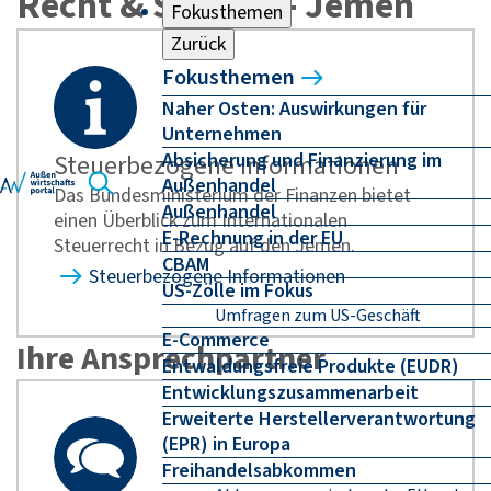
Recht & Steuern - Jemen
Fokusthemen
Zurück
Fokusthemen
Naher Osten: Auswirkungen für
Unternehmen
Absicherung und Finanzierung im
Steuerbezogene Informationen
Außenhandel
Das Bundesministerium der Finanzen bietet
Außenhandel
einen Überblick zum Internationalen
E-Rechnung in der EU
Steuerrecht in Bezug auf den Jemen.
CBAM
Steuerbezogene Informationen
US-Zölle im Fokus
Umfragen zum US-Geschäft
E-Commerce
Ihre Ansprechpartner
Entwaldungsfreie Produkte (EUDR)
Entwicklungszusammenarbeit
Erweiterte Herstellerverantwortung
(EPR) in Europa
Freihandelsabkommen