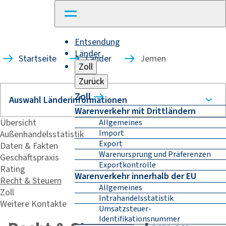
Entsendung
Länder
Startseite
Länder
Jemen
Zoll
Zurück
Zoll
Warenverkehr mit Drittländern
Übersicht
Allgemeines
Import
Außenhandelsstatistik
Export
Daten & Fakten
Warenursprung und Präferenzen
Geschäftspraxis
Exportkontrolle
Rating
Warenverkehr innerhalb der EU
Recht & Steuern
Allgemeines
Zoll
Intrahandelsstatistik
Weitere Kontakte
Umsatzsteuer-
Identifikationsnummer