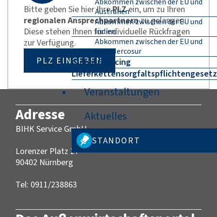
Abkommen zwischen der EU und
Bitte geben Sie hier Ihre
PLZ
ein, um zu Ihren
Australien
regionalen Ansprechpartnern
zu gelangen.
Abkommen zwischen der EU und
Diese stehen Ihnen für individuelle Rückfragen
Indien
Abkommen zwischen der EU und
zur Verfügung.
dem Mercosur
PLZ EINGEBEN
Global Sourcing
Lieferkettensorgfaltspflichtengesetz
Veranstaltungen
Adresse
Aktuelles
BIHK Service GmbH
STANDORT
Lorenzer Platz 27
90402 Nürnberg‎‎
Tel: 0911/238863