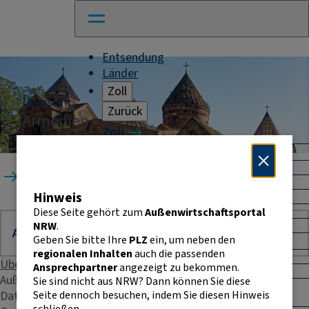
Entsendung
Länder
Zoll
Übersicht
Zurück
Armenien
Zoll
Warenverkehr mit Drittländern
Allgemeines
Startseite
Länder
Armenien
Import
Hinweis
Export
Warenursprung und Präferenzen
Diese Seite gehört zum
Außenwirtschaftsportal
Exportkontrolle
NRW
.
Geben Sie bitte Ihre
PLZ
ein, um neben den
Warenverkehr innerhalb der EU
regionalen Inhalten
auch die passenden
Allgemeines
Übersicht
Ansprechpartner
angezeigt zu bekommen.
Intrahandelsstatistik
Außenhandelsstatistik
Sie sind nicht aus NRW? Dann können Sie diese
Umsatzsteuer-
Seite dennoch besuchen, indem Sie diesen Hinweis
Daten & Fakten
Identifikationsnummer
schließen.