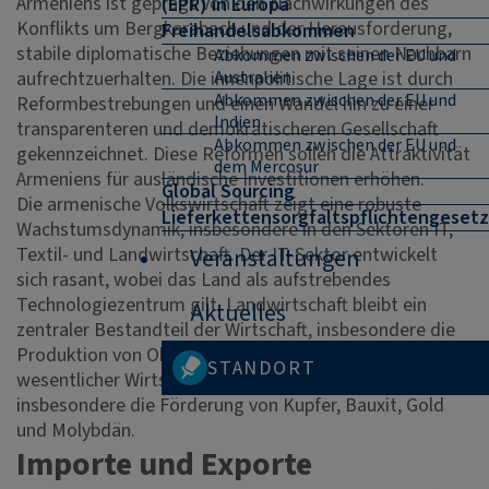
Armeniens ist geprägt von den Nachwirkungen des
(EPR) in Europa
Konflikts um Bergkarabach und der Herausforderung,
Freihandelsabkommen
stabile diplomatische Beziehungen mit seinen Nachbarn
Abkommen zwischen der EU und
aufrechtzuerhalten. Die innenpolitische Lage ist durch
Australien
Abkommen zwischen der EU und
Reformbestrebungen und einen Wandel hin zu einer
Indien
transparenteren und demokratischeren Gesellschaft
Abkommen zwischen der EU und
gekennzeichnet. Diese Reformen sollen die Attraktivität
dem Mercosur
Armeniens für ausländische Investitionen erhöhen.
Global Sourcing
Die armenische Volkswirtschaft zeigt eine robuste
Lieferkettensorgfaltspflichtengesetz
Wachstumsdynamik, insbesondere in den Sektoren IT,
Textil- und Landwirtschaft. Der IT-Sektor entwickelt
Veranstaltungen
sich rasant, wobei das Land als aufstrebendes
Technologiezentrum gilt. Landwirtschaft bleibt ein
Aktuelles
zentraler Bestandteil der Wirtschaft, insbesondere die
Produktion von Obst, Gemüse und Tabak. Ein
STANDORT
wesentlicher Wirtschaftszweig ist auch der Bergbau,
insbesondere die Förderung von Kupfer, Bauxit, Gold
und Molybdän.
Importe und Exporte