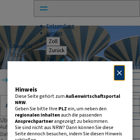
Entsendung
Länder
Zoll
Übersicht
Zurück
Kuwait
Zoll
Warenverkehr mit Drittländern
Allgemeines
Startseite
Länder
Kuwait
Import
Hinweis
Export
Warenursprung und Präferenzen
Diese Seite gehört zum
Außenwirtschaftsportal
Exportkontrolle
NRW
.
Geben Sie bitte Ihre
PLZ
ein, um neben den
Warenverkehr innerhalb der EU
regionalen Inhalten
auch die passenden
Allgemeines
Übersicht
Ansprechpartner
angezeigt zu bekommen.
Intrahandelsstatistik
Außenhandelsstatistik
Sie sind nicht aus NRW? Dann können Sie diese
Umsatzsteuer-
Seite dennoch besuchen, indem Sie diesen Hinweis
Daten & Fakten
Identifikationsnummer
schließen.