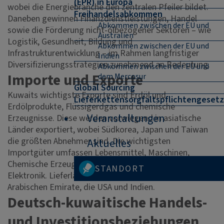
(EPR) in Europa
wobei die Energiebranche den zentralen Pfeiler bildet.
Freihandelsabkommen
Daneben gewinnen Finanzdienstleistungen, Handel
Abkommen zwischen der EU und
sowie die Förderung nicht-ölbezogener Sektoren – wie
Australien
Logistik, Gesundheit, Bildung und
Abkommen zwischen der EU und
Infrastrukturentwicklung – im Rahmen langfristiger
Indien
Diversifizierungsstrategien zunehmend an Bedeutung.
Abkommen zwischen der EU und
Importe und Exporte
dem Mercosur
Global Sourcing
Kuwaits wichtigste Exporte sind Erdöl und
Lieferkettensorgfaltspflichtengesetz
Erdölprodukte, Flüssigerdgas und chemische
Veranstaltungen
Erzeugnisse. Diese werden vorwiegend in asiatische
Länder exportiert, wobei Südkorea, Japan und Taiwan
die größten Abnehmer sind. Die wichtigsten
Aktuelles
Importgüter umfassen Lebensmittel, Maschinen,
Chemische Erzeugnisse sowie Maschinen und
STANDORT
Elektronik. Lieferländer sind China, die Vereinigten
Arabischen Emirate, die USA und Indien.
Deutsch-kuwaitische Handels-
und Investitionsbeziehungen