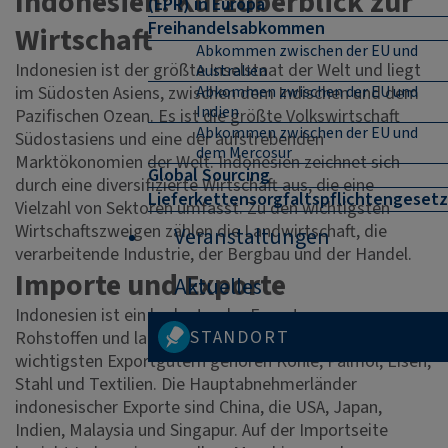
Indonesien: Kurzüberblick zur
(EPR) in Europa
Freihandelsabkommen
Wirtschaft
Abkommen zwischen der EU und
Indonesien ist der größte Inselstaat der Welt und liegt
Australien
im Südosten Asiens, zwischen dem Indischen und dem
Abkommen zwischen der EU und
Indien
Pazifischen Ozean. Es ist die größte Volkswirtschaft
Abkommen zwischen der EU und
Südostasiens und eine der aufstrebenden
dem Mercosur
Marktökonomien der Welt. Indonesien zeichnet sich
Global Sourcing
durch eine diversifizierte Wirtschaft aus, die eine
Lieferkettensorgfaltspflichtengesetz
Vielzahl von Sektoren umfasst. Zu den wichtigsten
Wirtschaftszweigen zählen die Landwirtschaft, die
Veranstaltungen
verarbeitende Industrie, der Bergbau und der Handel.
Importe und Exporte
Aktuelles
Indonesien ist ein bedeutender Exporteur von
STANDORT
Rohstoffen und landwirtschaftlichen Produkten. Zu den
wichtigsten Exportgütern gehören Kohle, Palmöl, Eisen,
Stahl und Textilien. Die Hauptabnehmerländer
indonesischer Exporte sind China, die USA, Japan,
Indien, Malaysia und Singapur. Auf der Importseite