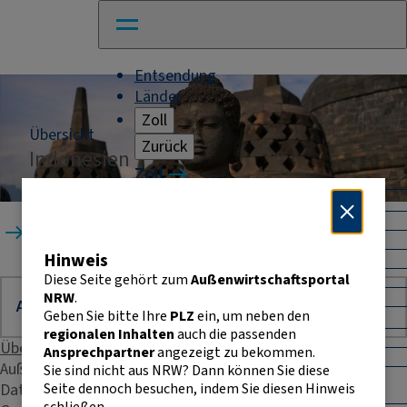
Entsendung
Länder
Zoll
Übersicht
Zurück
Indonesien
Zoll
Warenverkehr mit Drittländern
Allgemeines
Startseite
Länder
Indonesien
Import
Hinweis
Export
Warenursprung und Präferenzen
Diese Seite gehört zum
Außenwirtschaftsportal
Exportkontrolle
NRW
.
Geben Sie bitte Ihre
PLZ
ein, um neben den
Warenverkehr innerhalb der EU
regionalen Inhalten
auch die passenden
Allgemeines
Übersicht
Ansprechpartner
angezeigt zu bekommen.
Intrahandelsstatistik
Außenhandelsstatistik
Sie sind nicht aus NRW? Dann können Sie diese
Umsatzsteuer-
Seite dennoch besuchen, indem Sie diesen Hinweis
Daten & Fakten
Identifikationsnummer
schließen.