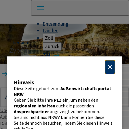
Entsendung
Länder
Zoll
Übersicht
Zurück
Zypern
Zoll
Warenverkehr mit Drittländern
Allgemeines
Startseite
Länder
Zypern
Import
Hinweis
Export
Warenursprung und Präferenzen
Diese Seite gehört zum
Außenwirtschaftsportal
Exportkontrolle
NRW
.
Geben Sie bitte Ihre
PLZ
ein, um neben den
Warenverkehr innerhalb der EU
regionalen Inhalten
auch die passenden
Allgemeines
Übersicht
Ansprechpartner
angezeigt zu bekommen.
Intrahandelsstatistik
Außenhandelsstatistik
Sie sind nicht aus NRW? Dann können Sie diese
Umsatzsteuer-
Seite dennoch besuchen, indem Sie diesen Hinweis
Daten & Fakten
Identifikationsnummer
schließen.