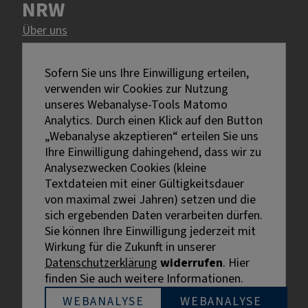
NRW
Über uns
Rechtliches
Sofern Sie uns Ihre Einwilligung erteilen,
verwenden wir Cookies zur Nutzung
Impressum
unseres Webanalyse-Tools Matomo
Datenschutz
Analytics. Durch einen Klick auf den Button
Erklärung zur Barrierefreiheit
„Webanalyse akzeptieren“ erteilen Sie uns
Bildnachweise
Ihre Einwilligung dahingehend, dass wir zu
Analysezwecken Cookies (kleine
Textdateien mit einer Gültigkeitsdauer
von maximal zwei Jahren) setzen und die
sich ergebenden Daten verarbeiten dürfen.
Sie können Ihre Einwilligung jederzeit mit
Externe Links sind mit dem Symbol
Wirkung für die Zukunft in unserer
gekennzeichnet.
Datenschutzerklärung
widerrufen
. Hier
Bei personenbezogenen Bezeichnungen wurde aus
finden Sie auch weitere Informationen.
Gründen der besseren Lesbarkeit die männliche
Bezeichnung gewählt. Gemeint sind stets alle
WEBANALYSE
WEBANALYSE