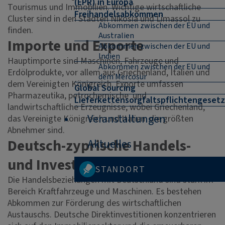
(EPR) in Europa
Tourismus und Immobilien. Wichtige wirtschaftliche
Freihandelsabkommen
Cluster sind in den Städten Nikosia und Limassol zu
Abkommen zwischen der EU und
finden.
Australien
Importe und Exporte
Abkommen zwischen der EU und
Indien
Hauptimporte sind Maschinen, Fahrzeuge und
Abkommen zwischen der EU und
Erdölprodukte, vor allem aus Griechenland, Italien und
dem Mercosur
dem Vereinigten Königreich. Exporte umfassen
Global Sourcing
Pharmazeutika, petrochemische und
Lieferkettensorgfaltspflichtengesetz
landwirtschaftliche Erzeugnisse, wobei Griechenland,
Veranstaltungen
das Vereinigte Königreich und Italien die größten
Abnehmer sind.
Deutsch-zyprische Handels-
Aktuelles
und Investitionsbeziehungen
STANDORT
Die Handelsbeziehungen mit Deutschland sind stark im
Bereich Kraftfahrzeuge und Maschinen. Es bestehen
Abkommen zur Förderung des wirtschaftlichen
Austauschs. Deutsche Direktinvestitionen konzentrieren