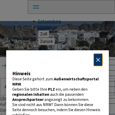
Entsendung
Länder
Zoll
Übersicht
Zurück
Oman
Zoll
Warenverkehr mit Drittländern
Allgemeines
Startseite
Länder
Oman
Import
Hinweis
Export
Warenursprung und Präferenzen
Diese Seite gehört zum
Außenwirtschaftsportal
Exportkontrolle
NRW
.
Geben Sie bitte Ihre
PLZ
ein, um neben den
Warenverkehr innerhalb der EU
regionalen Inhalten
auch die passenden
Allgemeines
Übersicht
Ansprechpartner
angezeigt zu bekommen.
Intrahandelsstatistik
Außenhandelsstatistik
Sie sind nicht aus NRW? Dann können Sie diese
Umsatzsteuer-
Seite dennoch besuchen, indem Sie diesen Hinweis
Daten & Fakten
Identifikationsnummer
schließen.