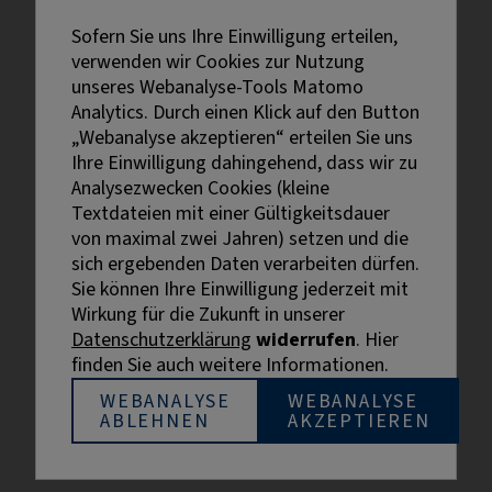
Rechtliches
Sofern Sie uns Ihre Einwilligung erteilen,
verwenden wir Cookies zur Nutzung
Impressum
unseres Webanalyse-Tools Matomo
Datenschutz
Analytics. Durch einen Klick auf den Button
Erklärung zur Barrierefreiheit
„Webanalyse akzeptieren“ erteilen Sie uns
Bildnachweise
Ihre Einwilligung dahingehend, dass wir zu
Analysezwecken Cookies (kleine
Textdateien mit einer Gültigkeitsdauer
von maximal zwei Jahren) setzen und die
sich ergebenden Daten verarbeiten dürfen.
Sie können Ihre Einwilligung jederzeit mit
Externe Links sind mit dem Symbol
Wirkung für die Zukunft in unserer
gekennzeichnet.
Datenschutzerklärung
widerrufen
. Hier
Bei personenbezogenen Bezeichnungen wurde aus
finden Sie auch weitere Informationen.
Gründen der besseren Lesbarkeit die männliche
Bezeichnung gewählt. Gemeint sind stets alle
WEBANALYSE
WEBANALYSE
ABLEHNEN
AKZEPTIEREN
Geschlechter.
© BIHK Service GmbH, 2026