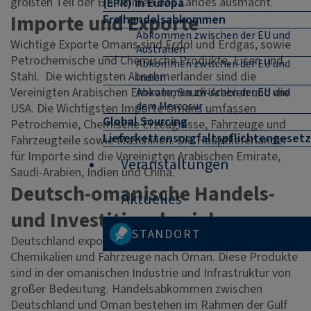
größten Teil der Einnahmen des Landes ausmacht.
(EPR) in Europa
Importe und Exporte
Freihandelsabkommen
Abkommen zwischen der EU und
Wichtige Exporte Omans sind Erdöl und Erdgas, sowie
Australien
Petrochemische und Chemische Produkte, Eisen und
Abkommen zwischen der EU und
Stahl. Die wichtigsten Abnehmerländer sind die
Indien
Vereinigten Arabischen Emirate, Saudi-Arabien und die
Abkommen zwischen der EU und
dem Mercosur
USA. Die Wichtigsten Importe Omans umfassen
Global Sourcing
Petrochemie, Chemische Erzeugnisse, Fahrzeuge und
Lieferkettensorgfaltspflichtengesetz
Fahrzeugteile sowie Maschinen. Die Hauptlieferländer
für Importe sind die Vereinigten Arabischen Emirate,
Veranstaltungen
Saudi-Arabien, Indien und China.
Deutsch-omanische Handels-
Aktuelles
und Investitionsbeziehungen
STANDORT
Deutschland exportiert vor allem Maschinen,
Chemikalien und Fahrzeuge nach Oman. Diese Produkte
sind in der omanischen Industrie und Infrastruktur von
großer Bedeutung. Handelsabkommen zwischen
Deutschland und Oman bestehen im Rahmen der Gulf