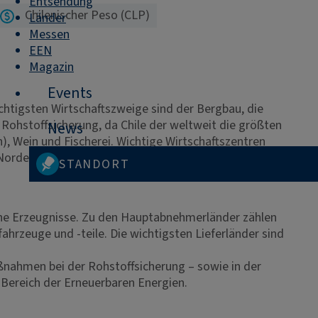
Entsendung
Chilenischer Peso (CLP)
Länder
Messen
EEN
Magazin
Events
chtigsten Wirtschaftszweige sind der Bergbau, die
 Rohstoffsicherung, da Chile der weltweit die größten
News
), Wein und Fischerei. Wichtige Wirtschaftszentren
 Norden sowie in den südlichen Regionen Los Lagos und
STANDORT
che Erzeugnisse. Zu den Hauptabnehmerländer zählen
hrzeuge und -teile. Die wichtigsten Lieferländer sind
ßnahmen bei der Rohstoffsicherung – sowie in der
 Bereich der Erneuerbaren Energien.