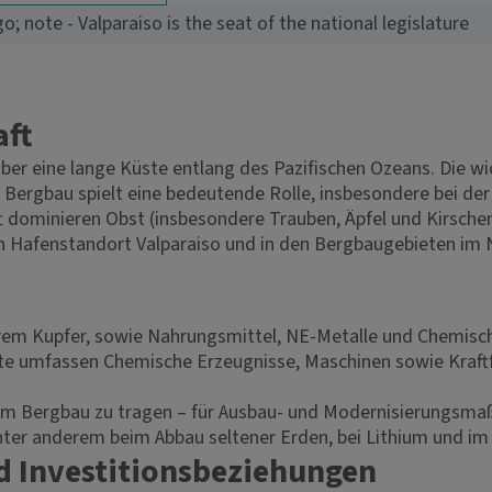
o; note - Valparaiso is the seat of the national legislature
aft
ber eine lange Küste entlang des Pazifischen Ozeans. Die wi
r Bergbau spielt eine bedeutende Rolle, insbesondere bei der
t dominieren Obst (insbesondere Trauben, Äpfel und Kirschen
en Hafenstandort Valparaiso und in den Bergbaugebieten im
derem Kupfer, sowie Nahrungsmittel, NE-Metalle und Chemis
rte umfassen Chemische Erzeugnisse, Maschinen sowie Kraftfa
 im Bergbau zu tragen – für Ausbau- und Modernisierungsma
nter anderem beim Abbau seltener Erden, bei Lithium und im
d Investitionsbeziehungen