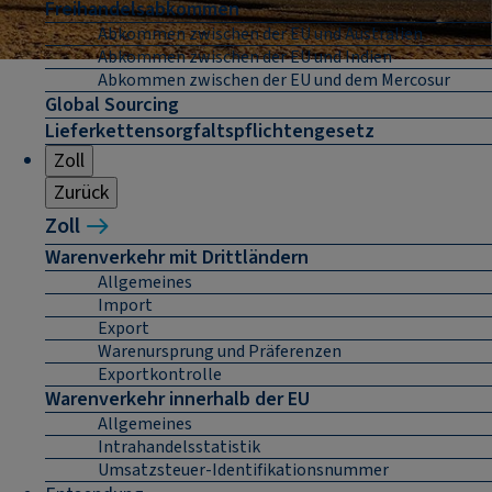
Freihandelsabkommen
Abkommen zwischen der EU und Australien
Abkommen zwischen der EU und Indien
Abkommen zwischen der EU und dem Mercosur
Global Sourcing
Lieferkettensorgfaltspflichtengesetz
Zoll
Zurück
Zoll
Warenverkehr mit Drittländern
Allgemeines
Import
Export
Warenursprung und Präferenzen
Exportkontrolle
Warenverkehr innerhalb der EU
Allgemeines
Intrahandelsstatistik
Umsatzsteuer-Identifikationsnummer