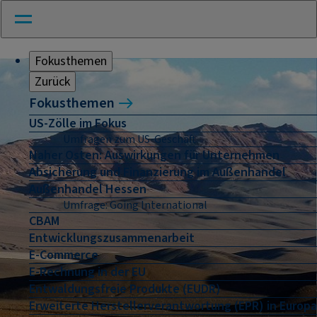
Fokusthemen
Zurück
Fokusthemen
US-Zölle im Fokus
Umfragen zum US-Geschäft
Naher Osten: Auswirkungen für Unternehmen
Absicherung und Finanzierung im Außenhandel
Außenhandel Hessen
Umfrage: Going International
CBAM
Entwicklungszusammenarbeit
E-Commerce
E-Rechnung in der EU
Entwaldungsfreie Produkte (EUDR)
Erweiterte Herstellerverantwortung (EPR) in Europa