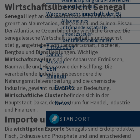
Warenursprung und Präferenzen
Wirtschaftsübersicht Senegal
Exportkontrolle
Warenverkehr innerhalb der EU
Senegal
liegt an der westafrikanischen Küste und
Allgemeines
grenzt an Mauretanien, Mali, Guinea und Guinea-Bissau.
Intrahandelsstatistik
Der Atlantische Ozean bildet die westliche Grenze. Die
Umsatzsteuer-
senegalesische Wirtschaft ist vielfältig und wächst
Identifikationsnummer
stetig, angetrieben von Landwirtschaft, Fischerei,
Entsendung
Bergbau und Dienstleistungen. Wichtige
Länder
Wirtschaftszweige
sind der Anbau von Erdnüssen,
Messen
Baumwolle und Hirse sowie der Fischfang. Die
EEN
verarbeitende Industrie, insbesondere die
Magazin
Nahrungsmittelverarbeitung und die chemische
Events
Industrie, gewinnt zunehmend an Bedeutung.
Wirtschaftliche Cluster
befinden sich in der
News
Hauptstadt Dakar, dem Zentrum für Handel, Industrie
und Finanzen .
Importe und Exporte
STANDORT
Die
wichtigsten Exporte
Senegals sind Erdölprodukte,
Fisch, Erdnüsse und Phosphate und sind entscheidend