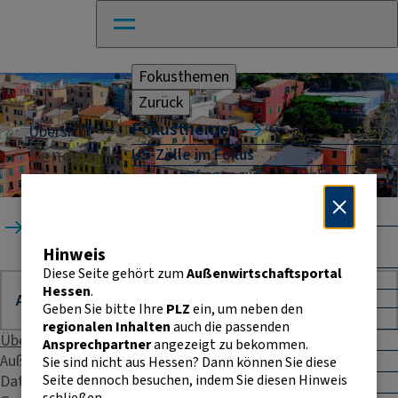
Fokusthemen
Zurück
Fokusthemen
Übersicht
Senegal
US-Zölle im Fokus
Umfragen zum US-Geschäft
Naher Osten: Auswirkungen für
Unternehmen
Startseite
Länder
Senegal
Absicherung und Finanzierung im
Hinweis
Außenhandel
Diese Seite gehört zum
Außenwirtschaftsportal
Außenhandel Hessen
Hessen
.
Umfrage: Going International
Geben Sie bitte Ihre
PLZ
ein, um neben den
CBAM
regionalen Inhalten
auch die passenden
Entwicklungszusammenarbeit
Übersicht
Ansprechpartner
angezeigt zu bekommen.
E-Commerce
Außenhandelsstatistik
Sie sind nicht aus Hessen? Dann können Sie diese
Seite dennoch besuchen, indem Sie diesen Hinweis
Daten & Fakten
E-Rechnung in der EU
schließen.