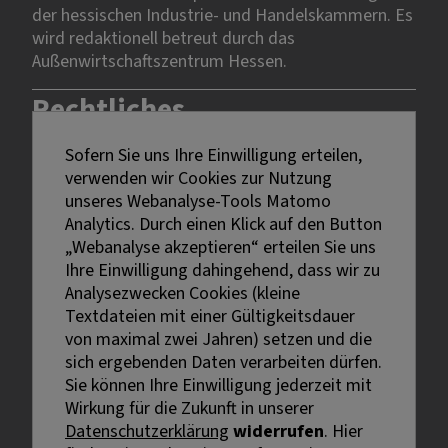
der hessischen Industrie- und Handelskammern. Es
wird redaktionell betreut durch das
Außenwirtschaftszentrum Hessen.
Rechtliches
Sofern Sie uns Ihre Einwilligung erteilen,
Impressum
verwenden wir Cookies zur Nutzung
Datenschutz
unseres Webanalyse-Tools Matomo
Erklärung zur Barrierefreiheit
Analytics. Durch einen Klick auf den Button
Bildnachweise
„Webanalyse akzeptieren“ erteilen Sie uns
Ihre Einwilligung dahingehend, dass wir zu
Analysezwecken Cookies (kleine
Textdateien mit einer Gültigkeitsdauer
von maximal zwei Jahren) setzen und die
sich ergebenden Daten verarbeiten dürfen.
Sie können Ihre Einwilligung jederzeit mit
Externe Links sind mit dem Symbol
Wirkung für die Zukunft in unserer
gekennzeichnet.
Datenschutzerklärung
widerrufen
. Hier
Bei personenbezogenen Bezeichnungen wurde aus