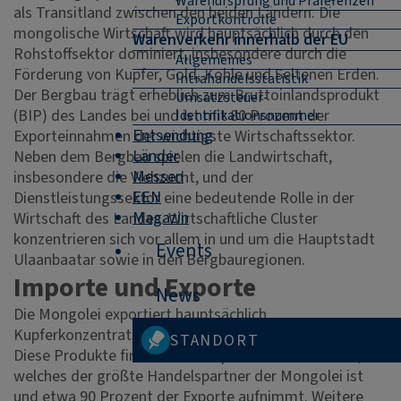
Warenursprung und Präferenzen
als Transitland zwischen den beiden Ländern. Die
Exportkontrolle
mongolische Wirtschaft wird hauptsächlich durch den
Warenverkehr innerhalb der EU
Rohstoffsektor dominiert, insbesondere durch die
Allgemeines
Förderung von Kupfer, Gold, Kohle und Seltenen Erden.
Intrahandelsstatistik
Der Bergbau trägt erheblich zum Bruttoinlandsprodukt
Umsatzsteuer-
(BIP) des Landes bei und ist mit 80 Prozent der
Identifikationsnummer
Entsendung
Exporteinnahmen der wichtigste Wirtschaftssektor.
Länder
Neben dem Bergbau spielen die Landwirtschaft,
Messen
insbesondere die Viehzucht, und der
EEN
Dienstleistungssektor eine bedeutende Rolle in der
Magazin
Wirtschaft des Landes. Wirtschaftliche Cluster
konzentrieren sich vor allem in und um die Hauptstadt
Events
Ulaanbaatar sowie in den Bergbauregionen.
Importe und Exporte
News
Die Mongolei exportiert hauptsächlich
Kupferkonzentrat, Kohle, Gold und andere Rohstoffe.
STANDORT
Diese Produkte finden ihre Hauptabnehmer in China,
welches der größte Handelspartner der Mongolei ist
und etwa 90 Prozent der Exporte aufnimmt. Weitere