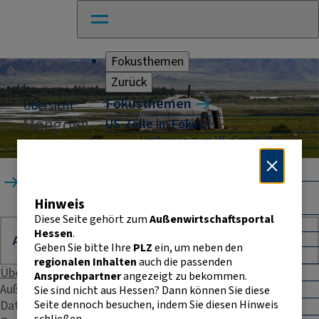
Fokusthemen
Zurück
Fokusthemen
Übersicht
Mongolei
US-Zölle im Fokus
Umfragen zum US-Geschäft
Naher Osten: Auswirkungen für
Unternehmen
Startseite
Länder
Mongolei
Absicherung und Finanzierung im
Hinweis
Außenhandel
Diese Seite gehört zum
Außenwirtschaftsportal
Außenhandel Hessen
Hessen
.
Umfrage: Going International
Geben Sie bitte Ihre
PLZ
ein, um neben den
CBAM
regionalen Inhalten
auch die passenden
Entwicklungszusammenarbeit
Übersicht
Ansprechpartner
angezeigt zu bekommen.
E-Commerce
Außenhandelsstatistik
Sie sind nicht aus Hessen? Dann können Sie diese
Seite dennoch besuchen, indem Sie diesen Hinweis
Daten & Fakten
E-Rechnung in der EU
schließen.