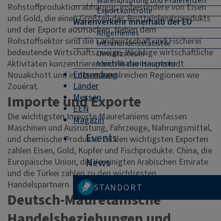
Warenursprung und Präferenzen
Rohstoffproduktion abhängig, insbesondere von Eisen
Exportkontrolle
und Gold, die einen Großteil des Bruttoinlandsprodukts
Warenverkehr innerhalb der EU
und der Exporte ausmachen. Neben dem
Allgemeines
Rohstoffsektor sind die Landwirtschaft und Fischerei
Intrahandelsstatistik
bedeutende Wirtschaftszweige. Wichtige wirtschaftliche
Umsatzsteuer-
Aktivitäten konzentrieren sich in der Hauptstadt
Identifikationsnummer
Entsendung
Nouakchott und in den mineralreichen Regionen wie
Länder
Zouérat.
Messen
Importe und Exporte
EEN
Die wichtigsten Importe Mauretaniens umfassen
Magazin
Maschinen und Ausrüstung, Fahrzeuge, Nahrungsmittel,
Events
und chemische Produkte. Zu den wichtigsten Exporten
zählen Eisen, Gold, Kupfer und Fischprodukte. China, die
News
Europäische Union, die Vereinigten Arabischen Emirate
und die Türkei zählen zu den wichtigsten
Handelspartnern.
STANDORT
Deutsch-Mauretanische
Handelsbeziehungen und