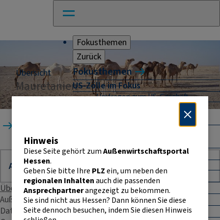
Fokusthemen
Zurück
Fokusthemen
Übersicht
Mauretanien
US-Zölle im Fokus
Umfragen zum US-Geschäft
Naher Osten: Auswirkungen für
Unternehmen
Startseite
Länder
Mauretanien
Absicherung und Finanzierung im
Hinweis
Außenhandel
Diese Seite gehört zum
Außenwirtschaftsportal
Außenhandel Hessen
Hessen
.
Umfrage: Going International
Geben Sie bitte Ihre
PLZ
ein, um neben den
CBAM
regionalen Inhalten
auch die passenden
Entwicklungszusammenarbeit
Übersicht
Ansprechpartner
angezeigt zu bekommen.
E-Commerce
Außenhandelsstatistik
Sie sind nicht aus Hessen? Dann können Sie diese
Seite dennoch besuchen, indem Sie diesen Hinweis
Daten & Fakten
E-Rechnung in der EU
schließen.