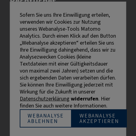
Rechtliches
Sofern Sie uns Ihre Einwilligung erteilen,
Impressum
verwenden wir Cookies zur Nutzung
Datenschutz
unseres Webanalyse-Tools Matomo
Erklärung zur Barrierefreiheit
Analytics. Durch einen Klick auf den Button
Bildnachweise
„Webanalyse akzeptieren“ erteilen Sie uns
Ihre Einwilligung dahingehend, dass wir zu
Analysezwecken Cookies (kleine
Textdateien mit einer Gültigkeitsdauer
von maximal zwei Jahren) setzen und die
sich ergebenden Daten verarbeiten dürfen.
Sie können Ihre Einwilligung jederzeit mit
Externe Links sind mit dem Symbol
Wirkung für die Zukunft in unserer
gekennzeichnet.
Datenschutzerklärung
widerrufen
. Hier
Bei personenbezogenen Bezeichnungen wurde aus
finden Sie auch weitere Informationen.
Gründen der besseren Lesbarkeit die männliche
Bezeichnung gewählt. Gemeint sind stets alle
WEBANALYSE
WEBANALYSE
ABLEHNEN
AKZEPTIEREN
Geschlechter.
© BIHK Service GmbH, 2026