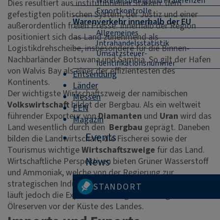
Warenursprung und Präferenzen
Dies resultiert aus institutionellen Stärken: dem
Exportkontrolle
gefestigten politischen System, der Justiz und einer
Warenverkehr innerhalb der EU
außerordentlich freien Presse. Innerhalb der Region
Allgemeines
positioniert sich das Land zunehmend als
Intrahandelsstatistik
Logistikdrehscheibe, insbesondere für die Binnen-
Umsatzsteuer-
Nachbarländer Botswana und Sambia. So gilt der Hafen
Identifikationsnummer
von Walvis Bay als einer der effizientesten des
Entsendung
Kontinents.
Länder
Der wichtigste Wirtschaftszweig der namibischen
Messen
Volkswirtschaft
bildet der Bergbau. Als ein weltweit
EEN
führender Exporteur von
Diamanten
und
Uran
wird das
Magazin
Land wesentlich durch den
Bergbau
geprägt. Daneben
Events
bilden die Landwirtschaft, die Fischerei sowie der
Tourismus wichtige
Wirtschaftszweige
für das Land.
News
Wirtschaftliche Perspektiven bieten Grüner Wasserstoff
und Ammoniak, welche von der Regierung zur
strategischen Industrie erklärt wurden. Parallel dazu
STANDORT
läuft jedoch die Exploration von großen Erdgas- und
Ölreserven vor der Küste des Landes.