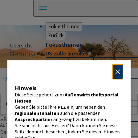
Fokusthemen
Zurück
Fokusthemen
Übersicht
Namibia
US-Zölle im Fokus
Umfragen zum US-Geschäft
Naher Osten: Auswirkungen für
Unternehmen
Startseite
Länder
Namibia
Absicherung und Finanzierung im
Hinweis
Außenhandel
Diese Seite gehört zum
Außenwirtschaftsportal
Außenhandel Hessen
Hessen
.
Umfrage: Going International
Geben Sie bitte Ihre
PLZ
ein, um neben den
CBAM
regionalen Inhalten
auch die passenden
Entwicklungszusammenarbeit
Übersicht
Ansprechpartner
angezeigt zu bekommen.
E-Commerce
Außenhandelsstatistik
Sie sind nicht aus Hessen? Dann können Sie diese
Seite dennoch besuchen, indem Sie diesen Hinweis
Daten & Fakten
E-Rechnung in der EU
schließen.