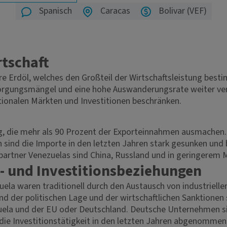
Spanisch
Caracas
Bolivar (VEF)
rtschaft
e Erdöl, welches den Großteil der Wirtschaftsleistung bestim
rsorgungsmängel und eine hohe Auswanderungsrate weiter ve
ationalen Märkten und Investitionen beschränken.
gig, die mehr als 90 Prozent der Exporteinnahmen ausmache
en sind die Importe in den letzten Jahren stark gesunken un
rtner Venezuelas sind China, Russland und in geringerem M
- und Investitionsbeziehungen
ela waren traditionell durch den Austausch von industriel
nd der politischen Lage und der wirtschaftlichen Sanktionen 
ela und der EU oder Deutschland. Deutsche Unternehmen si
 die Investitionstätigkeit in den letzten Jahren abgenommen