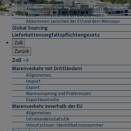
Freihandelsabkommen
Abkommen zwischen der EU und Australien
Abkommen zwischen der EU und Indien
Abkommen zwischen der EU und dem Mercosur
Global Sourcing
Lieferkettensorgfaltspflichtengesetz
Zoll
Zurück
Zoll
Warenverkehr mit Drittländern
Allgemeines
Import
Export
Warenursprung und Präferenzen
Exportkontrolle
Warenverkehr innerhalb der EU
Allgemeines
Intrahandelsstatistik
Umsatzsteuer-Identifikationsnummer