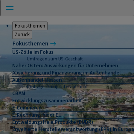
Fokusthemen
Zurück
Fokusthemen
US-Zölle im Fokus
Umfragen zum US-Geschäft
Naher Osten: Auswirkungen für Unternehmen
Absicherung und Finanzierung im Außenhandel
Außenhandel Hessen
Umfrage: Going International
CBAM
Entwicklungszusammenarbeit
E-Commerce
E-Rechnung in der EU
Entwaldungsfreie Produkte (EUDR)
Erweiterte Herstellerverantwortung (EPR) in Europa