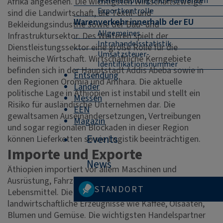
Warenursprung und Präferenzen
Afrika angesehen. Die wichtigsten Wirtschaftszweige
Exportkontrolle
sind die Landwirtschaft, die Textil- und
Warenverkehr innerhalb der EU
Bekleidungsindustrie sowie der Bau- und
Allgemeines
Infrastruktursektor. Des Weiteren spielt der
Intrahandelsstatistik
Dienstleistungssektor eine große Rolle für die
Umsatzsteuer-
heimische Wirtschaft. Wirtschaftliche Kerngebiete
Identifikationsnummer
befinden sich in der Hauptstadt Addis Abeba sowie in
Entsendung
den Regionen Oromia und Amhara. Die aktuelle
Länder
politische Lage in Äthiopien ist instabil und stellt ein
Messen
Risiko für ausländische Unternehmen dar. Die
EEN
gewaltsamen Auseinandersetzungen, Vertreibungen
Magazin
und sogar regionalen Blockaden in dieser Region
Events
können Lieferketten sowie Logistik beeinträchtigen.
Importe und Exporte
News
Äthiopien importiert vor allem Maschinen und
Ausrüstung, Fahrzeuge, chemische Produkte und
STANDORT
Lebensmittel. Die wichtigsten Exporte umfassen
landwirtschaftliche Erzeugnisse wie Kaffee, Ölsaaten,
Blumen und Gemüse. Die wichtigsten Handelspartner