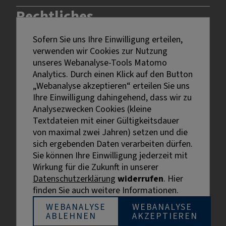
Rechtliches
Sofern Sie uns Ihre Einwilligung erteilen,
Impressum
verwenden wir Cookies zur Nutzung
Datenschutz
unseres Webanalyse-Tools Matomo
Erklärung zur Barrierefreiheit
Analytics. Durch einen Klick auf den Button
Bildnachweise
„Webanalyse akzeptieren“ erteilen Sie uns
Ihre Einwilligung dahingehend, dass wir zu
Analysezwecken Cookies (kleine
Textdateien mit einer Gültigkeitsdauer
von maximal zwei Jahren) setzen und die
sich ergebenden Daten verarbeiten dürfen.
Sie können Ihre Einwilligung jederzeit mit
Externe Links sind mit dem Symbol
Wirkung für die Zukunft in unserer
gekennzeichnet.
Datenschutzerklärung
widerrufen
. Hier
Bei personenbezogenen Bezeichnungen wurde aus
finden Sie auch weitere Informationen.
Gründen der besseren Lesbarkeit die männliche
Bezeichnung gewählt. Gemeint sind stets alle
WEBANALYSE
WEBANALYSE
ABLEHNEN
AKZEPTIEREN
Geschlechter.