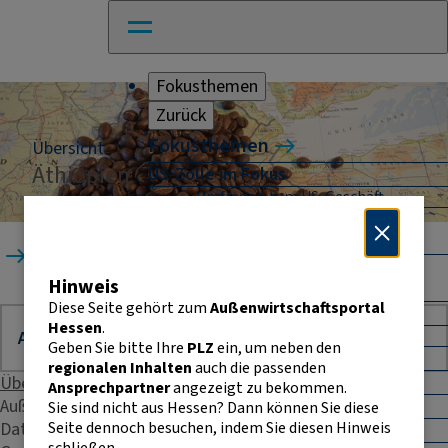
Fokusthemen
Zurück
Fokusthemen
Übersicht
Äthiopien
US-Zölle im Fokus
Umfragen zum US-Geschäft
Naher Osten: Auswirkungen für
Unternehmen
Startseite
Länder
Äthiopien
Absicherung und Finanzierung im
Hinweis
Außenhandel
Diese Seite gehört zum
Außenwirtschaftsportal
Außenhandel Hessen
Hessen
.
Umfrage: Going International
Geben Sie bitte Ihre
PLZ
ein, um neben den
CBAM
regionalen Inhalten
auch die passenden
Entwicklungszusammenarbeit
Übersicht
Ansprechpartner
angezeigt zu bekommen.
E-Commerce
Außenhandelsstatistik
Sie sind nicht aus Hessen? Dann können Sie diese
Seite dennoch besuchen, indem Sie diesen Hinweis
Daten & Fakten
E-Rechnung in der EU
schließen.