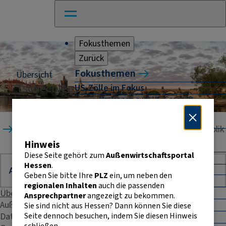
Fokusthemen
Zurück
Fokusthemen
Übersicht
Tschechien
US-Zölle im Fokus
Umfragen zum US-Geschäft
Naher Osten: Auswirkungen für
Unternehmen
Startseite
Länder
Tschechische Republik
Absicherung und Finanzierung im
Hinweis
Außenhandel
Diese Seite gehört zum
Außenwirtschaftsportal
Außenhandel Hessen
Hessen
.
Umfrage: Going International
Geben Sie bitte Ihre
PLZ
ein, um neben den
CBAM
regionalen Inhalten
auch die passenden
Entwicklungszusammenarbeit
Übersicht
Ansprechpartner
angezeigt zu bekommen.
E-Commerce
Außenhandelsstatistik
Sie sind nicht aus Hessen? Dann können Sie diese
Seite dennoch besuchen, indem Sie diesen Hinweis
Daten & Fakten
E-Rechnung in der EU
schließen.