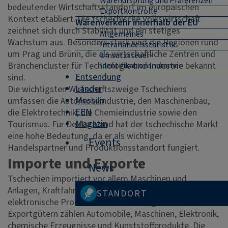
Warenursprung und Präferenzen
bedeutender Wirtschaftsstandort im europäischen
Exportkontrolle
Kontext etabliert. Die tschechische Volkswirtschaft
Warenverkehr innerhalb der EU
zeichnet sich durch Stabilität und ein stetiges
Allgemeines
Wachstum aus. Besonders stark sind die Regionen rund
Intrahandelsstatistik
um Prag und Brünn, die als wirtschaftliche Zentren und
Umsatzsteuer-
Branchencluster für Technologie und Industrie bekannt
Identifikationsnummer
Entsendung
sind.
Länder
Die wichtigsten Wirtschaftszweige Tschechiens
Messen
umfassen die Automobilindustrie, den Maschinenbau,
EEN
die Elektrotechnik, die Chemieindustrie sowie den
Magazin
Tourismus. Für Deutschland hat der tschechische Markt
eine hohe Bedeutung, da er als wichtiger
Events
Handelspartner und Produktionsstandort fungiert.
Importe und Exporte
News
Tschechien importiert vor allem Maschinen und
Anlagen, Kraftfahrzeuge, Chemikalien sowie
STANDORT
elektronische Produkte. Zu den wichtigsten
Exportgütern zählen Automobile, Maschinen, Elektronik,
chemische Erzeugnisse und Kunststoffprodukte. Die