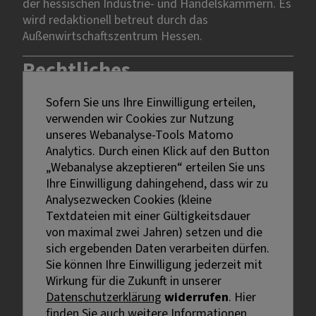
der hessischen Industrie- und Handelskammern. Es
wird redaktionell betreut durch das
Außenwirtschaftszentrum Hessen.
Rechtliches
Sofern Sie uns Ihre Einwilligung erteilen,
Impressum
verwenden wir Cookies zur Nutzung
Datenschutz
unseres Webanalyse-Tools Matomo
Erklärung zur Barrierefreiheit
Analytics. Durch einen Klick auf den Button
Bildnachweise
„Webanalyse akzeptieren“ erteilen Sie uns
Ihre Einwilligung dahingehend, dass wir zu
Analysezwecken Cookies (kleine
Textdateien mit einer Gültigkeitsdauer
von maximal zwei Jahren) setzen und die
sich ergebenden Daten verarbeiten dürfen.
Sie können Ihre Einwilligung jederzeit mit
Externe Links sind mit dem Symbol
Wirkung für die Zukunft in unserer
gekennzeichnet.
Datenschutzerklärung
widerrufen
. Hier
Bei personenbezogenen Bezeichnungen wurde aus
finden Sie auch weitere Informationen.