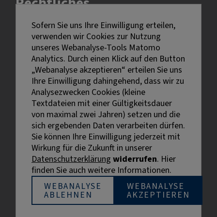
Rechtliches
Sofern Sie uns Ihre Einwilligung erteilen,
Impressum
verwenden wir Cookies zur Nutzung
Datenschutz
unseres Webanalyse-Tools Matomo
Erklärung zur Barrierefreiheit
Analytics. Durch einen Klick auf den Button
Bildnachweise
„Webanalyse akzeptieren“ erteilen Sie uns
Ihre Einwilligung dahingehend, dass wir zu
Analysezwecken Cookies (kleine
Textdateien mit einer Gültigkeitsdauer
von maximal zwei Jahren) setzen und die
sich ergebenden Daten verarbeiten dürfen.
Sie können Ihre Einwilligung jederzeit mit
Externe Links sind mit dem Symbol
Wirkung für die Zukunft in unserer
gekennzeichnet.
Datenschutzerklärung
widerrufen
. Hier
Bei personenbezogenen Bezeichnungen wurde aus
finden Sie auch weitere Informationen.
Gründen der besseren Lesbarkeit die männliche
Bezeichnung gewählt. Gemeint sind stets alle
WEBANALYSE
WEBANALYSE
ABLEHNEN
AKZEPTIEREN
Geschlechter.
© BIHK Service GmbH, 2026