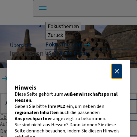
Fokusthemen
Zurück
Fokusthemen
Übersicht
Indonesien
US-Zölle im Fokus
Umfragen zum US-Geschäft
Naher Osten: Auswirkungen für
Unternehmen
Startseite
Länder
Indonesien
Absicherung und Finanzierung im
Hinweis
Außenhandel
Diese Seite gehört zum
Außenwirtschaftsportal
Außenhandel Hessen
Hessen
.
Umfrage: Going International
Geben Sie bitte Ihre
PLZ
ein, um neben den
CBAM
regionalen Inhalten
auch die passenden
Entwicklungszusammenarbeit
Übersicht
Ansprechpartner
angezeigt zu bekommen.
Außenhandelsstatistik
E-Commerce
Sie sind nicht aus Hessen? Dann können Sie diese
Seite dennoch besuchen, indem Sie diesen Hinweis
Daten & Fakten
E-Rechnung in der EU
schließen.