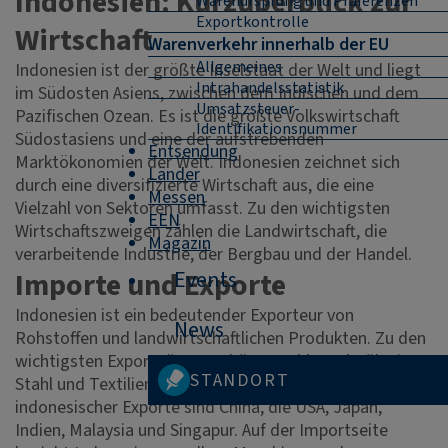
Indonesien: Kurzüberblick zur
Warenursprung und Präferenzen
Exportkontrolle
Wirtschaft
Warenverkehr innerhalb der EU
Allgemeines
Indonesien ist der größte Inselstaat der Welt und liegt
Intrahandelsstatistik
im Südosten Asiens, zwischen dem Indischen und dem
Umsatzsteuer-
Pazifischen Ozean. Es ist die größte Volkswirtschaft
Identifikationsnummer
Südostasiens und eine der aufstrebenden
Entsendung
Marktökonomien der Welt. Indonesien zeichnet sich
Länder
durch eine diversifizierte Wirtschaft aus, die eine
Messen
Vielzahl von Sektoren umfasst. Zu den wichtigsten
EEN
Wirtschaftszweigen zählen die Landwirtschaft, die
Magazin
verarbeitende Industrie, der Bergbau und der Handel.
Importe und Exporte
Events
Indonesien ist ein bedeutender Exporteur von
News
Rohstoffen und landwirtschaftlichen Produkten. Zu den
wichtigsten Exportgütern gehören Kohle, Palmöl, Eisen,
STANDORT
Stahl und Textilien. Die Hauptabnehmerländer
indonesischer Exporte sind China, die USA, Japan,
Indien, Malaysia und Singapur. Auf der Importseite